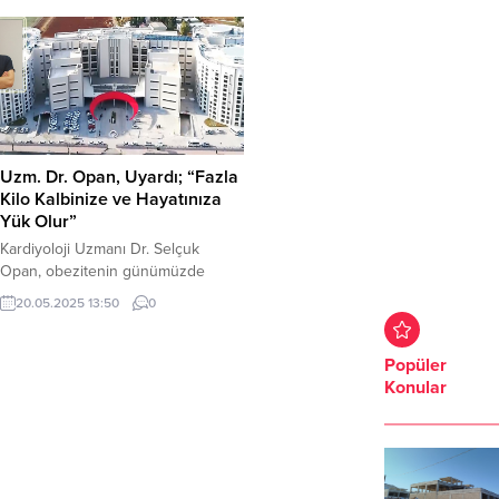
Uzm. Dr. Opan, Uyardı; “Fazla
Kilo Kalbinize ve Hayatınıza
Yük Olur”
Kardiyoloji Uzmanı Dr. Selçuk
Opan, obezitenin günümüzde
küresel bir sağlık tehdidi haline
20.05.2025 13:50
0
geldiğini belirterek, bu durumun
toplum sağlığı açısından ciddi
sonuçlara yol açtığını ifade etti. Dr.
Popüler
Opan yaptığı açıklamada,
Konular
obezitenin adeta küresel bir
pandemi gibi hızla yayıldığını ve tip
2 diyabet, hipertansiyon, kalp-
damar hastalıkları, kolesterol
yüksekliği, felç, uyku apnesi,