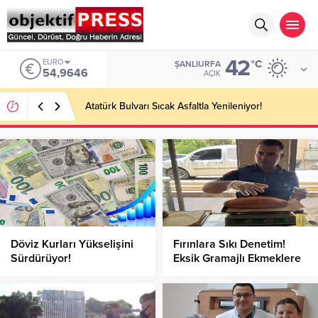
42
EURO
°C
ŞANLIURFA
54,9646
AÇIK
Atatürk Bulvarı Sıcak Asfaltla Yenileniyor!
Döviz Kurları Yükselişini
Fırınlara Sıkı Denetim!
Sürdürüyor!
Eksik Gramajlı Ekmeklere
El Konuldu!