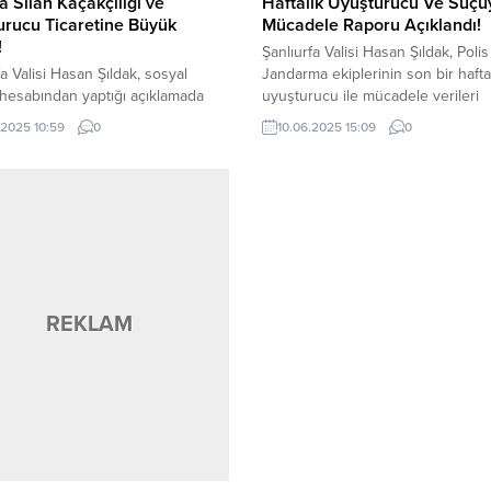
a Silah Kaçakçılığı ve
Haftalık Uyuşturucu Ve Suçu
rucu Ticaretine Büyük
Mücadele Raporu Açıklandı!
!
Şanlıurfa Valisi Hasan Şıldak, Polis
fa Valisi Hasan Şıldak, sosyal
Jandarma ekiplerinin son bir haft
hesabından yaptığı açıklamada
uyuşturucu ile mücadele verileri
fa İl Jandarma Komutanlığının Silah
açıklandı. Şıldak, Polis ve Jandarm
.2025 10:59
0
10.06.2025 15:09
0
lığı ve Uyuşturucu Ticaretine
ekiplerinin son bir haftada uyuştu
 yaptığı operasyonun detaylarını
mücadele verileri açıklandı. Son bi
ı. Jandarma tarafından
haftada yapılan çalışmalar netices
hir’de 3 ayrı adrese yönelik
378 Adet Kenevir, 1 Kg 475 Gram E
eştirilen operasyonlarda; 3 Adet
Kg 279 gram Metamfetamin, 81 Gra
kof Piyade Tüfeği, 4 Adet
ız Tabanca, 2 Adet Ruhsatsız Av
1 Kilo Kubar Esrar...
REKLAM