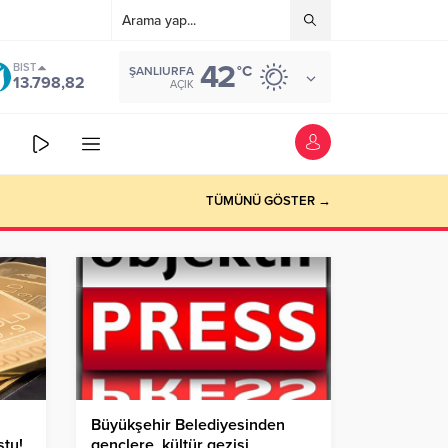
42
BIST
°C
ŞANLIURFA
13.798,82
AÇIK
TÜMÜNÜ GÖSTER →
Büyükşehir Belediyesinden
ştu!
gençlere kültür gezisi