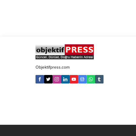
düzenlenen operasyonda; 7.850 Adet
Captagon Hap, 88 Kök Hint Keneviri
maddesi ele geçirildi. 1 Şüpheli
uyuşturucu madde imal ve ticareti
yapmak suçundan tutuklandı. Suçta
kibirlenenlere...
Objektifpress.com