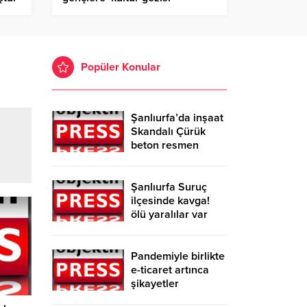
Popüler Konular
Şanlıurfa’da inşaat
Skandalı Çürük
beton resmen
belgelendi
Şanlıurfa Suruç
ilçesinde kavga!
ölü yaralılar var
Pandemiyle birlikte
e-ticaret artınca
şikayetler
de katlandı