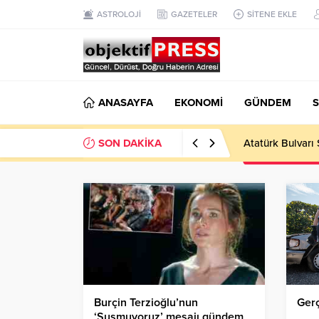
ASTROLOJİ
GAZETELER
SİTENE EKLE
ANASAYFA
EKONOMİ
GÜNDEM
S
SON DAKİKA
Atatürk Bulvarı 
Burçin Terzioğlu’nun
Gerç
‘Susmuyoruz’ mesajı gündem