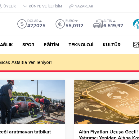
ÜYELİK
KÜNYE VE İLETİŞİM
YAZARLAR
DOLAR
EURO
ALTIN
47,7025
55,0112
6.519,97
AĞLIK
SPOR
EĞİTİM
TEKNOLOJİ
KÜLTÜR
Sıcak Asfaltla Yenileniyor!
eği aratmayan tatbikat
Altın Fiyatları Uçuşa Geçti!
Yatırımcı Yeniden Altına Ko