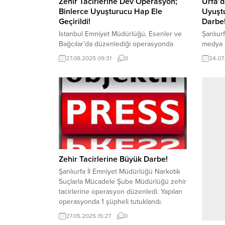
Zehir Tacirlerine Dev Operasyon;
Urfa’d
Binlerce Uyuşturucu Hap Ele
Uyuştu
Geçirildi!
Darbe
İstanbul Emniyet Müdürlüğü, Esenler ve
Şanlıur
Bağcılar’da düzenlediği operasyonda
medya 
750 bin uyuşturucu hap ele geçirdi.
Şanlıur
27.08.2025 09:31
0
24.07
İçişleri Bakanı Ali Yerlikaya’nın açıkladığı
Kaçakçı
operasyonda, 1 araç ve 4 adreste yapılan
yönelik
aramalarda 3 şüpheli yakalandı.
açıklad
Yerlikaya’nın sosyal medya paylaşımında
Viranşe
duyurduğu operasyonda, Narkotik
gerçekl
Suçlarla Mücadele ve İstihbarat Şube
Kalaşni
Müdürlükleri koordinesinde 1 araç ve 4
Ruhsats
adrese baskın...
Tüfeği, 
Zehir Tacirlerine Büyük Darbe!
Şanlıurfa İl Emniyet Müdürlüğü Narkotik
Suçlarla Mücadele Şube Müdürlüğü zehir
tacirlerine operasyon düzenledi. Yapılan
operasyonda 1 şüpheli tutuklandı.
Narkotik Suçlarla Mücadele Şube
27.05.2025 15:27
0
Müdürlüğü 24.05.2025 tarihinde