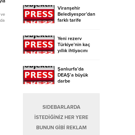
yla
Viranşehir
Belediyespor’dan
 ve
farklı tarife
ada
a
Yeni rezerv
rucu ile
Türkiye’nin kaç
r
yıllık ihtiyacını
inde;
karşılayacak?
srar, 3
m...
Şanlıurfa’da
DEAŞ’a büyük
darbe
SIDEBARLARDA
İSTEDİĞİNİZ HER YERE
BUNUN GİBİ REKLAM