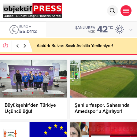
42
EURO
°C
ŞANLIURFA
55,0112
AÇIK
Atatürk Bulvarı Sıcak Asfaltla Yenileniyor!
Büyükşehir’den Türkiye
Şanlıurfaspor, Sahasında
Üçüncülüğü!
Amedspor’u Ağırlıyor!