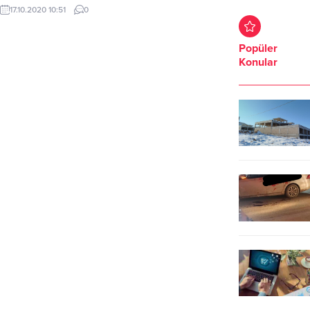
göre uyku alışkanlıklarını açıkladı.
17.10.2020 10:51
0
Türk insanının yüzde 50'sinin yan
yattığını, genellikle de sağ tarafa
yatarak uyuduğunu belirten Prof.
Popüler
Dr. Yılmaz, "En çok uyuyanlar
Konular
İtalyanlar, İspanyollar ve Yunanlılar.
Türkler ise ortalama 7 saat 30
dakika uyuyor"...