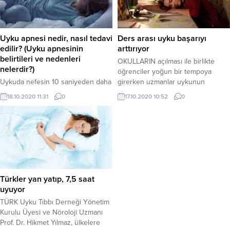
Uyku apnesi nedir, nasıl tedavi
Ders arası uyku başarıyı
edilir? (Uyku apnesinin
arttırıyor
belirtileri ve nedenleri
OKULLARIN açılması ile birlikte
nelerdir?)
öğrenciler yoğun bir tempoya
Uykuda nefesin 10 saniyeden daha
girerken uzmanlar uykunun
uzun süre kesilmesi “apne” olarak
önemine dikkat çekti. Türk Uyku
18.10.2020 11:31
0
17.10.2020 10:52
0
adlandırılıyor. Uykuda nefesin kısmi
Tıbbı Derneği Yönetim Kurulu
kesilmesi ise horlama olarak ortaya
Üyesi ve Nöroloji Uzmanı Prof. Dr.
çıkıyor. “Uyku apnesi” ve buna
Hikmet Yılmaz, ders çalışırken
bağlı görülen “gündüz aşırı
verilen arada uyuyup uyanan
uykululuğu’ hayati sorunlara neden
öğrencilerin daha kolay öğrendiğini
olabiliyor. Obstrüktif (tıkayıcı) Uyku
söyledi. 2017 yılında yapılan bir
Apne Sendromu gece boyunca
araştırmaya göre kötü uyuyanlar da
defalarca tekrarlayabilir.UYKU
Alzheimer’e yakalanma...
Türkler yan yatıp, 7,5 saat
APNESİNİN NEDENLERİ VE
uyuyor
BELİRTİLERİ NELERDİR?Uyku
TÜRK Uyku Tıbbı Derneği Yönetim
apnesinin 3 temel bulgusu ...
Kurulu Üyesi ve Nöroloji Uzmanı
Prof. Dr. Hikmet Yılmaz, ülkelere