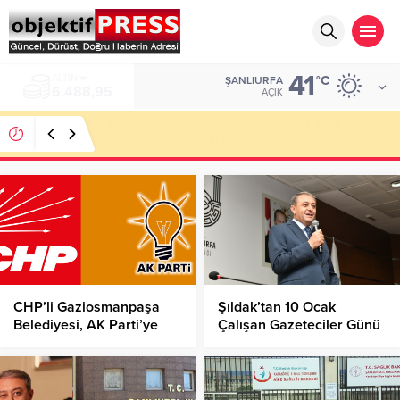
41
ALTIN
°C
ŞANLIURFA
6.488,95
AÇIK
Temmuzda IPARD III Kapsamında 634,3 Milyon Lira
Hibe Ödemesi Yapıldı!
CHP’li Gaziosmanpaşa
Şıldak’tan 10 Ocak
Belediyesi, AK Parti’ye
Çalışan Gazeteciler Günü
Geçti!
Mesajı