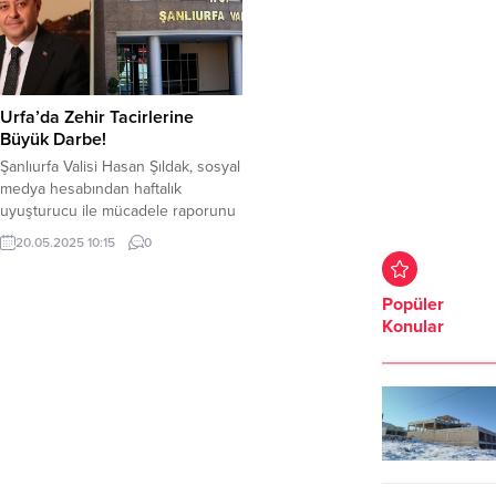
Urfa’da Zehir Tacirlerine
Büyük Darbe!
Şanlıurfa Valisi Hasan Şıldak, sosyal
medya hesabından haftalık
uyuşturucu ile mücadele raporunu
paylaştı. Şıldak, son bir haftada
20.05.2025 10:15
0
kentte yapılan operasyonlarda 34
Şüphelinin gözaltına alındığını
açıkladı. Yapılan operasyonlarda;
Popüler
598 gram Skunk, 94 gram Esrar, 5
Konular
kg 435 gram Metamfetamin, 3 kg
250 gram Bonzai, 15 gram Eroin,
5.434 adet sentetik hap ele...