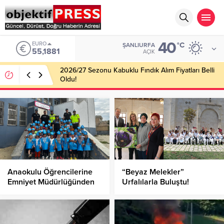
40
EURO
°C
ŞANLIURFA
55,1881
AÇIK
2026/27 Sezonu Kabuklu Fındık Alım Fiyatları Belli
Oldu!
Anaokulu Öğrencilerine
“Beyaz Melekler”
Emniyet Müdürlüğünden
Urfalılarla Buluştu!
Bilinçli Eğitim