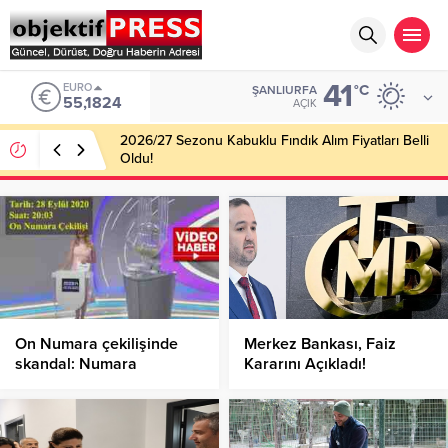
41
EURO
°C
ŞANLIURFA
55,1824
AÇIK
2026/27 Sezonu Kabuklu Fındık Alım Fiyatları Belli
Oldu!
On Numara çekilişinde
Merkez Bankası, Faiz
skandal: Numara
Kararını Açıkladı!
fısıldandı