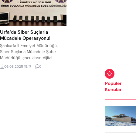
Urfa’da Siber Suçlarla
Mücadele Operasyonu!
Şanlıurfa İl Emniyet Müdürlüğü,
Siber Suçlarla Mücadele Şube
Müdürlüğü, çocukların dijital
ortamda korunmasına yönelik
06.08.2025 15:17
0
operasyon düzenledi. Düzenlenen
operasyonda 7 şüpheli şahıs
yakalanarak gözaltına alındı. 2
Popüler
Şüpheli şahıs işlemlerinin ardından
Konular
serbest bırakıldı. Şüphelilerin
ikametlerinde yapılan aramalarda; 8
adet cep telefonu, 7 adet SIM kart,
2 adet dizüstü bilgisayar ele
geçirildi. Adli...