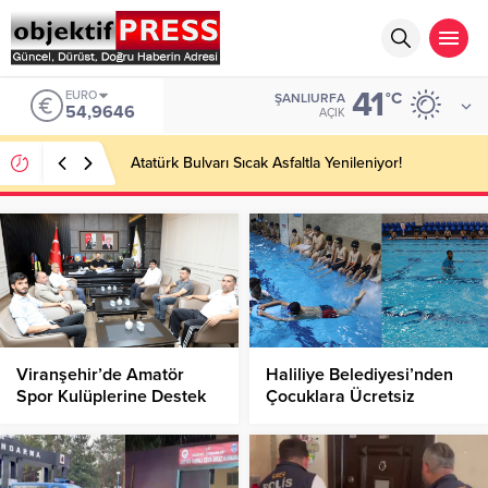
41
EURO
°C
ŞANLIURFA
54,9646
AÇIK
Atatürk Bulvarı Sıcak Asfaltla Yenileniyor!
Viranşehir’de Amatör
Haliliye Belediyesi’nden
Spor Kulüplerine Destek
Çocuklara Ücretsiz
Toplantısı
Yüzme Kursu!