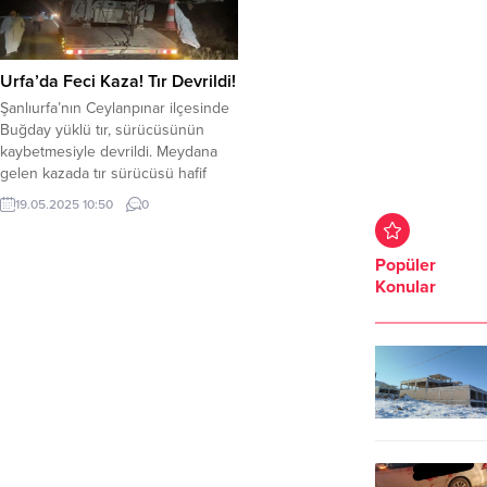
Urfa’da Feci Kaza! Tır Devrildi!
Şanlıurfa’nın Ceylanpınar ilçesinde
Buğday yüklü tır, sürücüsünün
kaybetmesiyle devrildi. Meydana
gelen kazada tır sürücüsü hafif
yaralandı. Ceylanpınar-Viranşehir
19.05.2025 10:50
0
karayolu Beyazkule mevkisinde 33
DP 346 plakalı buğday yüklü tır,
sürücüsünün direksiyon
Popüler
hakimiyetini kaybetmesiyle devrildi.
Konular
Kazada tır sürücüsü hafif yaralandı.
Çevredekilerin ihbarı üzerine olay
yerine 112 Acil yardım ekipler sevk
edildi. Tırdaki buğday yol...