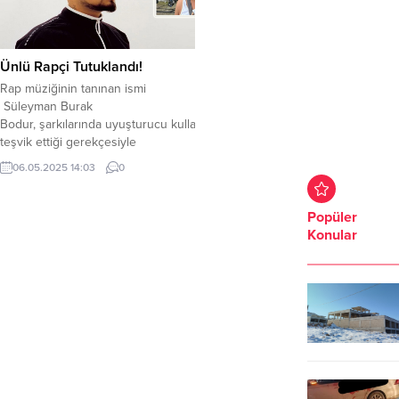
Ünlü Rapçi Tutuklandı!
Rap müziğinin tanınan ismi
Süleyman Burak
Bodur, şarkılarında uyuşturucu kullanımını
teşvik ettiği gerekçesiyle
tutuklandı. Lvbel C5 mahlasını
06.05.2025 14:03
0
kullanan Süleyman Burak Bodur,
Hav Hav şarkısı ile gündem
olmuştu. Bodur, dün akşam
Popüler
şarkılarında uyuşturucuyu teşvik
Konular
etmek suçlamasıyla ifadesi alınmak
üzere Gebze İlçe Emniyet
Müdürlüğü’ne çağrıldı. Emniyetteki
işlemlerinin ardından Bodur,
adliyeye sevk edildi. Bodur,
tutuklanma talebiyle Sulh...