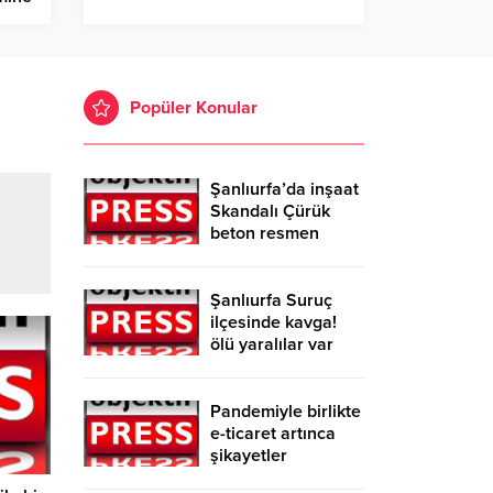
Popüler Konular
Şanlıurfa’da inşaat
Skandalı Çürük
beton resmen
belgelendi
Şanlıurfa Suruç
ilçesinde kavga!
ölü yaralılar var
Pandemiyle birlikte
e-ticaret artınca
şikayetler
de katlandı