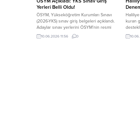
ÖSYM Açıkladı: YKS Sınav Giriş
Halili
Yerleri Belli Oldu!
Deneme
ÖSYM, Yükseköğretim Kurumları Sınavı
Haliliy
(2026-YKS) sınav giriş belgeleri açıklandı.
kuran g
Adaylar sınav yerlerini ÖSYM’nin resmi
destekle
sitesinden öğrenebilecek. Ölçme, Seçme
Sanat v
10.06.2026 11:56
0
10.06
ve Yerleştirme Merkezi, (ÖSYM) YKS
Eğitim M
sınav giriş belgelerini açıkladı. Adaylar,
sürdüre
sınava giriş belgesine, ÖSYM’nin
Merkez
https://ais.osym.gov.tr
Sınavı’n
adresinden ulaşabilecek. 20 Haziran’da
öğrenci
2026-YKS 1. Oturum Temel Yeterlilik Testi
sınava 
(TYT) 21 Haziran’da 2026-YKS 2. Oturum
tarihle
Alan Yeterlilik...
öncesin