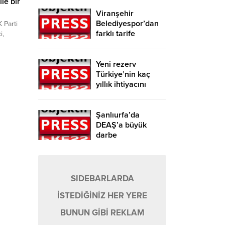
ile bir
Viranşehir
Belediyespor’dan
 Parti
farklı tarife
i,
 Sağlık
Yeni rezerv
den
Türkiye’nin kaç
yıllık ihtiyacını
müdürü
karşılayacak?
şkan
ans
Şanlıurfa’da
DEAŞ’a büyük
darbe
SIDEBARLARDA
İSTEDİĞİNİZ HER YERE
BUNUN GİBİ REKLAM