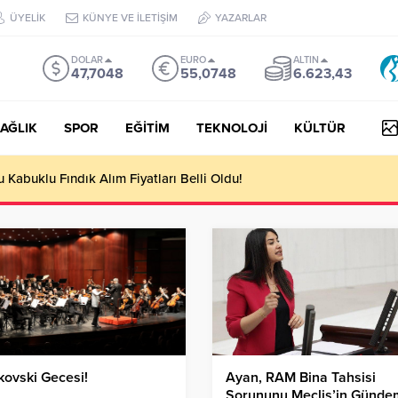
ÜYELİK
KÜNYE VE İLETİŞİM
YAZARLAR
DOLAR
EURO
ALTIN
47,7048
55,0748
6.623,43
AĞLIK
SPOR
EĞİTİM
TEKNOLOJİ
KÜLTÜR
Kabuklu Fındık Alım Fiyatları Belli Oldu!
ovski Gecesi!
Ayan, RAM Bina Tahsisi
Sorununu Meclis’in Günde