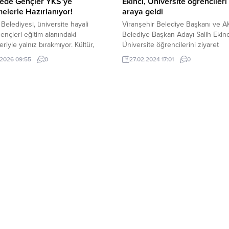
yede Gençler YKS’ye
Ekinci, Üniversite öğrencileri 
lerle Hazırlanıyor!
araya geldi
e Belediyesi, üniversite hayali
Viranşehir Belediye Başkanı ve AK
ençleri eğitim alanındaki
Belediye Başkan Adayı Salih Ekinc
riyle yalnız bırakmıyor. Kültür,
Üniversite öğrencilerini ziyaret
e Sosyal İşler Müdürlüğü ile Halk
etti.Harran Üniversitesi Viranşehir
.2026 09:55
0
27.02.2024 17:01
0
erkezi iş birliğinde faaliyetlerini
Meslek Yüksekokulu’nu ziyaret e
n Bahçelievler Gençlik ve Eğitim
Öğrenci dostu Başkan Ekinci,
i, Yükseköğretim Kurumları
Yüksekokul ile ilgili bilgiyi Okul 
a (YKS) sayılı günler kala
Dr. Emrah Köseoğlu’ndan aldı. Ba
leri yoğun bir hazırlık programıyla
Ekinci, daha sonra okulun konfer
hazırlıyor. 20-21 Haziran
salonunda öğrencilerin sorun ve
rinde gerçekleştirilecek YKS
taleplerini dinledi, sorularını
de...
yanıtladı.Öğrencilerin...