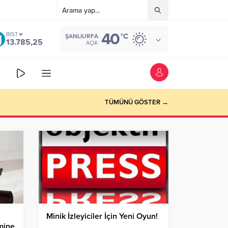
40
BIST
°C
ŞANLIURFA
13.785,25
AÇIK
TÜMÜNÜ GÖSTER →
Minik İzleyiciler İçin Yeni Oyun!
mine