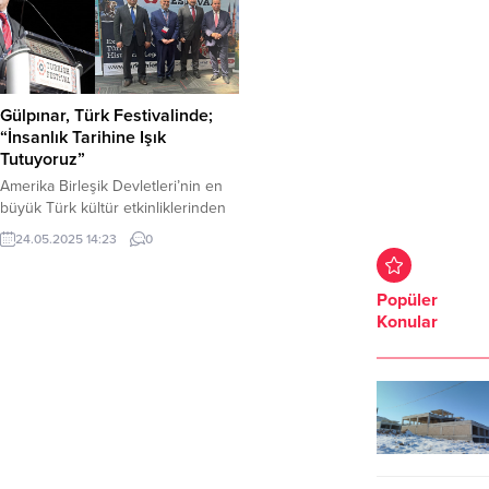
Gülpınar, Türk Festivalinde;
“İnsanlık Tarihine Işık
Tutuyoruz”
Amerika Birleşik Devletleri’nin en
büyük Türk kültür etkinliklerinden
biri olan 2. Chicago Türk Festivali,
24.05.2025 14:23
0
bu yıl Şanlıurfa’nın derin tarihi
mirası ve kültürel zenginliği ile
yankı buldu. Festivalin onur
Popüler
konuğu olarak katılan Şanlıurfa
Konular
Büyükşehir Belediye Başkanı
Mehmet Kasım Gülpınar, açılışta
yaptığı konuşmada, Şanlıurfa’nın
tarihini anlattı. Özellikle
Göbeklitepe, Karahantepe,
Sefertepe ve Sayburç...