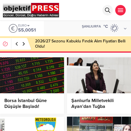
EURO
°C
ŞANLIURFA
55,0051
2026/27 Sezonu Kabuklu Fındık Alım Fiyatları Belli
Oldu!
Borsa İstanbul Güne
Şanlıurfa Milletvekili
Düşüşle Başladı!
Ayan’dan Tuğba
Şencan’ın Şüpheli
Ölümüne İlişkin Meclis’e
Soru Önergesi