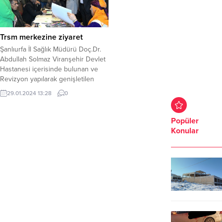
Trsm merkezine ziyaret
Şanlıurfa İl Sağlık Müdürü Doç.Dr.
Abdullah Solmaz Viranşehir Devlet
Hastanesi içerisinde bulunan ve
Revizyon yapılarak genişletilen
sosyal faaliyet alanı oluşturulan
29.01.2024 13:28
0
Trsm merkezini ziyaret etti.
Şanlıurfa İl Sağlık Müdürü Doç.Dr.
Abdullah Solmaz, Viranşehir devlet
Popüler
Hastanesi Başhekimi Uzm. Dr.
Konular
Muhammet Yılmaz dan Trsm
hastaları için sunulan sağlık hizmeti
hakkında bilgi aldı.Doç.Dr.
Abdullah...