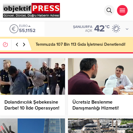
42
EURO
°C
ŞANLIURFA
55,1152
AÇIK
Temmuzda 107 Bin 113 Gıda İşletmesi Denetlendi!
Dolandırıcılık Şebekesine
Ücretsiz Beslenme
Darbe! 10 İlde Operasyon!
Danışmanlığı Hizmeti!