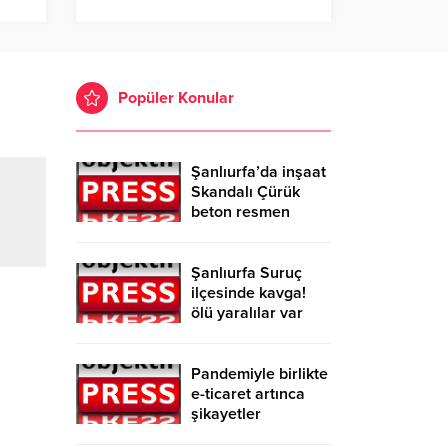
Popüler Konular
Şanlıurfa’da inşaat
Skandalı Çürük
beton resmen
belgelendi
Şanlıurfa Suruç
ilçesinde kavga!
ölü yaralılar var
Pandemiyle birlikte
e-ticaret artınca
şikayetler
de katlandı