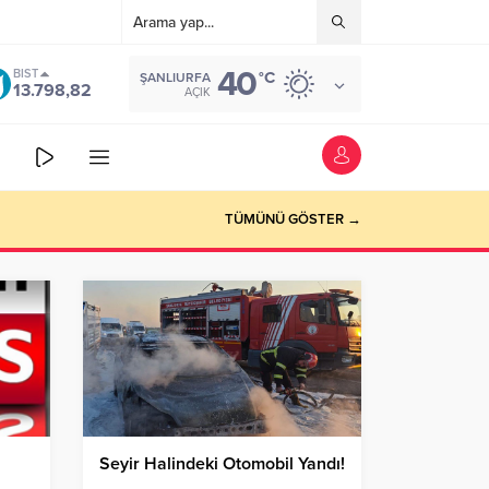
40
BIST
°C
ŞANLIURFA
13.798,82
AÇIK
TÜMÜNÜ GÖSTER →
Seyir Halindeki Otomobil Yandı!