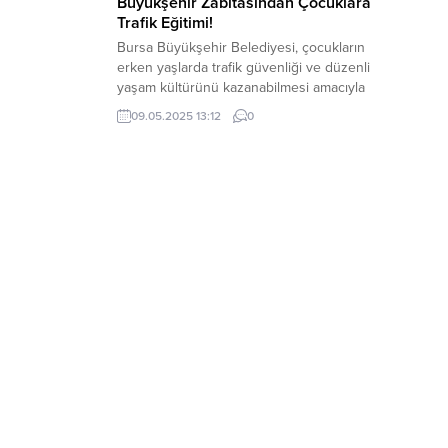
Büyükşehir Zabıtasından Çocuklara
Trafik Eğitimi!
Bursa Büyükşehir Belediyesi, çocukların
erken yaşlarda trafik güvenliği ve düzenli
yaşam kültürünü kazanabilmesi amacıyla
anaokulu öğrencilerine yönelik ‘Trafik
09.05.2025 13:12
0
Güvenliği ve Zabıta Mesleği Tanıtımı’
eğitimi düzenledi. Bursa Büyükşehir
Belediyesi Zabıta Dairesi Başkanlığı
ekipleri, Özel Alim Okulları’nı ziyaret
ederek 4-5 yaş grubundaki anaokulu
öğrencilerine ‘Trafik Güvenliği ve Zabıta
Mesleği Tanıtımı’ eğitimi verdi....