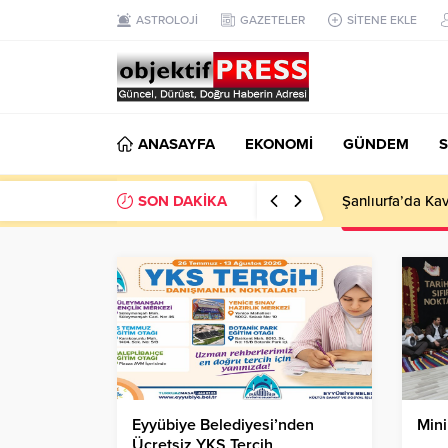
ASTROLOJİ
GAZETELER
SİTENE EKLE
ANASAYFA
EKONOMİ
GÜNDEM
S
SON DAKİKA
Şanlıurfa’da Kav
Eyyübiye Belediyesi’nden
Mini
Ücretsiz YKS Tercih