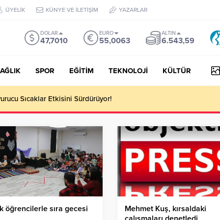
ÜYELİK
KÜNYE VE İLETİŞİM
YAZARLAR
DOLAR
EURO
ALTIN
47,7010
55,0063
6.543,59
AĞLIK
SPOR
EĞİTİM
TEKNOLOJİ
KÜLTÜR
urucu Sıcaklar Etkisini Sürdürüyor!
k öğrencilerle sıra gecesi
Mehmet Kuş, kırsaldaki
çalışmaları denetledi