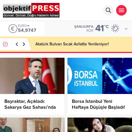
41
EURO
°C
ŞANLIURFA
54,9747
AÇIK
Atatürk Bulvarı Sıcak Asfaltla Yenileniyor!
Bayraktar, Açıkladı:
Borsa İstanbul Yeni
Sakarya Gaz Sahası’nda
Haftaya Düşüşle Başladı!
Tarihi Rekor!