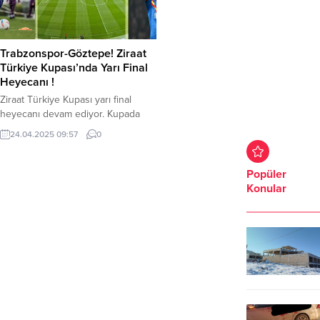
Trabzonspor-Göztepe! Ziraat
Türkiye Kupası’nda Yarı Final
Heyecanı !
Ziraat Türkiye Kupası yarı final
heyecanı devam ediyor. Kupada
yarı final heyecanı Trabzonspor-
24.04.2025 09:57
0
Göztepe maçı ile devam ediyor.
Kupada Trabzonspor ile Göztepe,
finale yükselmek için bugün Papara
Popüler
Park’ta karşı karşıya gelecek.
Konular
Mücadele 20.30’da başlayacak.
Maçta Cihan Aydın düdük çalacak.
Trabzonspor-Göztepe karşılaşması
ATV’den canlı yayınlanacak.
Mücadelenin galibi finalde
Galatasaray’ın rakibi olacak.
Trabzonspor’un muhtemel 11’i:...