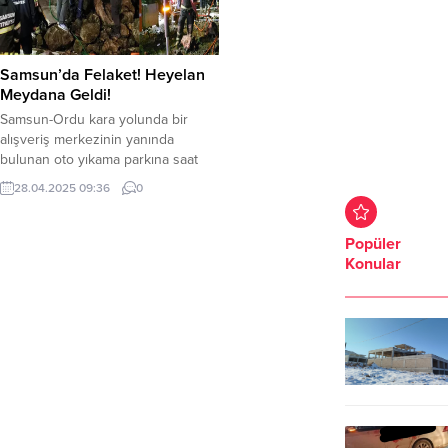
Samsun’da Felaket! Heyelan
Meydana Geldi!
Samsun-Ordu kara yolunda bir
alışveriş merkezinin yanında
bulunan oto yıkama parkına saat
23.00 sıralarında toprak kayması
28.04.2025 09:36
0
meydana geldi. Toprak kayması
sonucu araçlarını, yıkayan 4 kişilik
aile göçük altında kaldı. Göçük
Popüler
altında kalan aracın içindeki 5 ve 7
Konular
yaşlarındaki iki kız çocuğu ve baba
hayatını kaybederken, anne ise
yaralı olarak kurtarılarak...