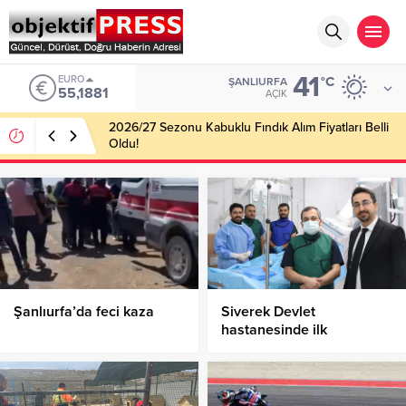
41
EURO
°C
ŞANLIURFA
55,1881
AÇIK
2026/27 Sezonu Kabuklu Fındık Alım Fiyatları Belli
Oldu!
Şanlıurfa’da feci kaza
Siverek Devlet
hastanesinde ilk