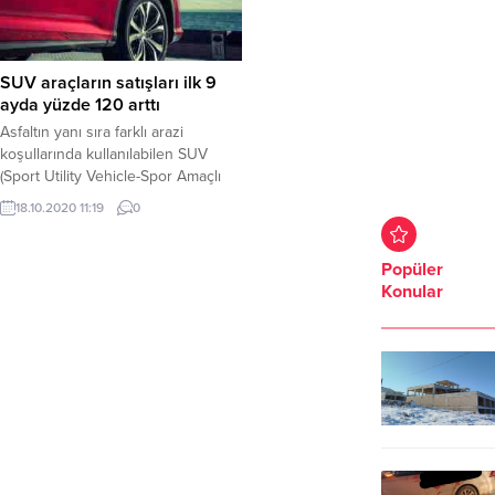
SUV araçların satışları ilk 9
ayda yüzde 120 arttı
Asfaltın yanı sıra farklı arazi
koşullarında kullanılabilen SUV
(Sport Utility Vehicle-Spor Amaçlı
Taşıt) otomobiller, sürüş koşulları
18.10.2020 11:19
0
bakımında zengin bir yelpaze
sunuyor.
Popüler
Konular