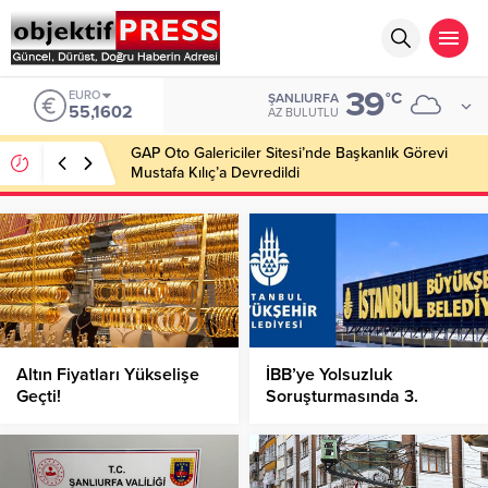
39
EURO
°C
ŞANLIURFA
55,1602
AZ BULUTLU
GAP Oto Galericiler Sitesi’nde Başkanlık Görevi
Mustafa Kılıç’a Devredildi
Altın Fiyatları Yükselişe
İBB’ye Yolsuzluk
Geçti!
Soruşturmasında 3.
Dalga!