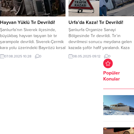
Hayvan Yüklü Tır Devrildi!
Urfa’da Kaza! Tır Devrildi!
Şanlıurfa’nın Siverek ilçesinde,
Şanlıurfa Organize Sanayi
büyükbaş hayvan taşıyan bir tır
Bölgesinde Tır devrildi. Tır’ın
şarampole devrildi. Siverek-Çermik
devrilmesi sonucu meydana gelen
kara yolu üzerindeki Bayırözü kırsal
kazada şoför hafif yaralandı. Kaza
Mahallesi yakınlarında 27 NZ 540
Şanlıurfa Organize Sanayi
07.08.2025 10:28
0
08.05.2025 09:12
0
plakalı tır, sürücüsünün direksiyon
Bölgesinde meydana geldi. Can
hakimiyetini kaybetmesiyle
kaybının olmadığı kazada şoför hafif
kontrolden çıkarak şarampole
yaralandı. Meydana gelen kazanın
Popüler
devrildi. Kazada, ismi henüz
ardından Şanlıurfa-Suruç karayolu
Konular
öğrenilemeyen tır sürücüsü
bir süre trafiğe kapandı. İhbar
yaralanırken, araçta bulunan
üzerine olay yerine 112 sağlık ekibi
büyükbaş hayvanlardan bazıları da
sevk edildi. Kaza ile...
devrilmenin şiddetiyle yaralandı.
Kazayı görenlerin ihbarı...