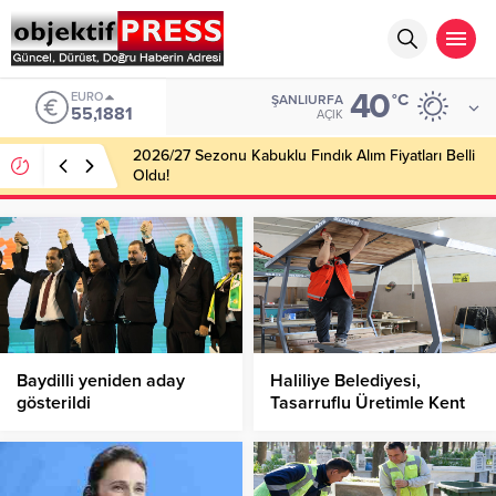
40
EURO
°C
ŞANLIURFA
55,1881
AÇIK
2026/27 Sezonu Kabuklu Fındık Alım Fiyatları Belli
Oldu!
Baydilli yeniden aday
Haliliye Belediyesi,
gösterildi
Tasarruflu Üretimle Kent
Mobilyaları Üretiyor!