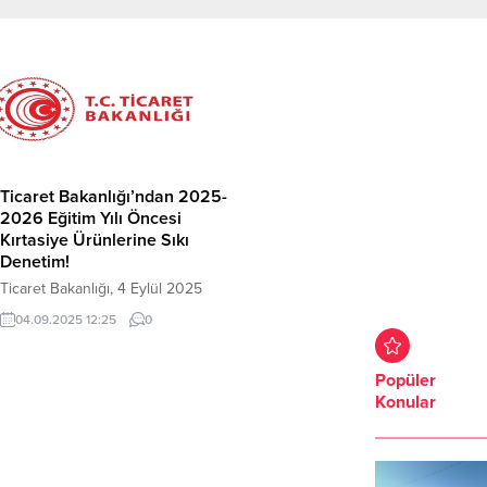
Ticaret Bakanlığı’ndan 2025-
2026 Eğitim Yılı Öncesi
Kırtasiye Ürünlerine Sıkı
Denetim!
Ticaret Bakanlığı, 4 Eylül 2025
tarihinde yaptığı resmi açıklamada,
04.09.2025 12:25
0
2025-2026 eğitim-öğretim yılı
öncesinde kırtasiye ürünleri
satışlarında kapsamlı denetim
Popüler
faaliyetlerini sürdürdüğünü
Konular
duyurdu. Bakanlık, son 4 gün
içinde gerçekleştirilen
denetimlerde önemli rakamlar
paylaştı. Bakanlık’tan yapılan