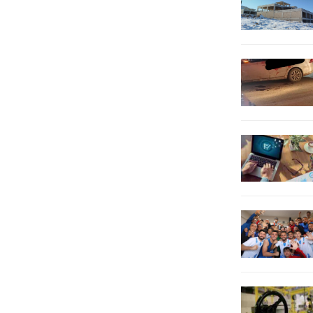
açıklamaya göre, 5.050 market
denetlenirken, 722.528 ürün
kontrol edildi. Denetimler
sonucunda 4.816 ihlal tespit edildi
ve 15.241.124...