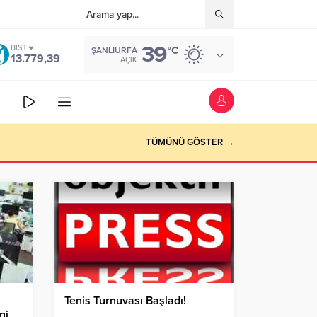
39
BIST
°C
ŞANLIURFA
13.779,39
AÇIK
TÜMÜNÜ GÖSTER →
Tenis Turnuvası Başladı!
ni