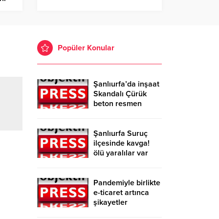
Popüler Konular
Şanlıurfa’da inşaat
Skandalı Çürük
beton resmen
belgelendi
Şanlıurfa Suruç
ilçesinde kavga!
ölü yaralılar var
Pandemiyle birlikte
e-ticaret artınca
şikayetler
de katlandı