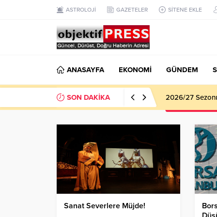
ASTROLOJİ
GAZETELER
SİTENE EKLE
ANASAYFA
EKONOMİ
GÜNDEM
S
SON DAKİKA
2026/27 Sezonu 
Sanat Severlere Müjde!
Bors
Düşü