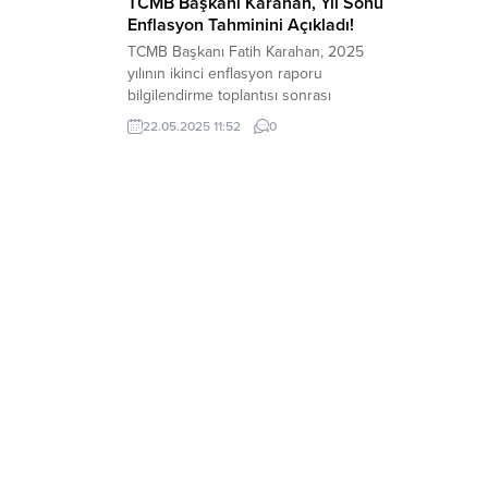
TCMB Başkanı Karahan, Yıl Sonu
Enflasyon Tahminini Açıkladı!
TCMB Başkanı Fatih Karahan, 2025
yılının ikinci enflasyon raporu
bilgilendirme toplantısı sonrası
açıklamalarda bulundu. Türkiye
22.05.2025 11:52
0
Cumhuriyet Merkez Bankası (TCMB)
Başkanı Karahan, 2025 yılının ikinci
enflasyon raporu bilgilendirme toplantısı
sonrası açıklamalarda bulundu. TCMB,
2025 yılı sonu enflasyon tahminini yüzde
24, 2026 sonu tahmini yüzde 12 olarak
açıkladı. TCMB, enflasyonu orta vadede
yüzde...