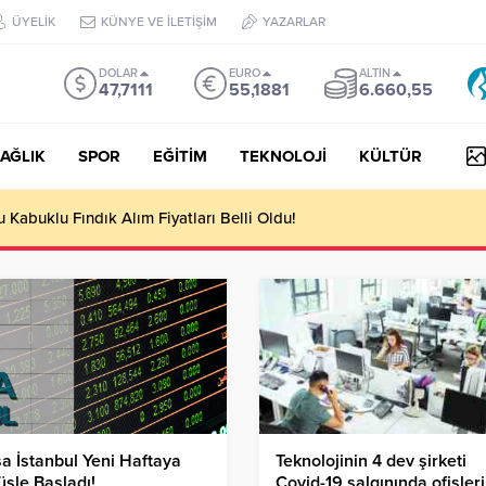
ÜYELİK
KÜNYE VE İLETİŞİM
YAZARLAR
DOLAR
EURO
ALTIN
47,7111
55,1881
6.660,55
AĞLIK
SPOR
EĞİTİM
TEKNOLOJİ
KÜLTÜR
Kabuklu Fındık Alım Fiyatları Belli Oldu!
a İstanbul Yeni Haftaya
Teknolojinin 4 dev şirketi
şle Başladı!
Covid-19 salgınında ofisleri