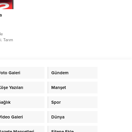
a
le
. Tarım
arı ile
rev
İbrahim
rında
Foto Galeri
Gündem
 1786
Köşe Yazıları
Manşet
Sağlık
Spor
Video Galeri
Dünya
Gazete Manşetleri
Sitene Ekle