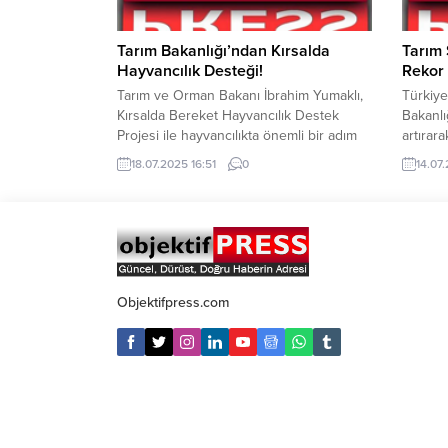
Tarım Bakanlığı’ndan Kırsalda
Tarım 
Hayvancılık Desteği!
Rekor
Tarım ve Orman Bakanı İbrahim Yumaklı,
Türkiy
Kırsalda Bereket Hayvancılık Destek
Bakanlı
Projesi ile hayvancılıkta önemli bir adım
artırar
atıldığını duyurdu. Bakan, projenin ana
yapılan
18.07.2025 16:51
0
14.07.
hedefinin, Anadolu hayvancılığını artırmak
tarım s
ve besilik materyal talebini kendi
2025 il
yetiştiricilerimizle karşılamak olduğunu
arasınd
belirtti. İlk Hayvan Teslimat Programı,
üretici
Iğdır’da gerçekleştirildi. Programa göre,
ödendi.
projeyle şu adımlar hedefleniyor: Kendi
varan o
yetiştiricilerimizle besilik materyal...
karşılan
Objektifpress.com