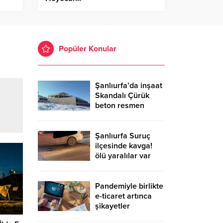
Popüler Konular
Şanlıurfa’da inşaat
Skandalı Çürük
beton resmen
belgelendi
Şanlıurfa Suruç
ilçesinde kavga!
ölü yaralılar var
Pandemiyle birlikte
e-ticaret artınca
şikayetler
de katlandı