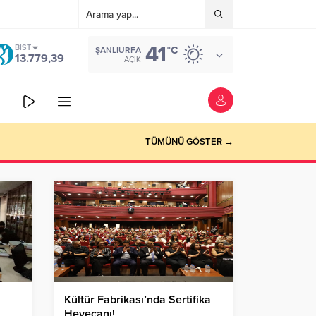
41
BIST
°C
ŞANLIURFA
13.779,39
AÇIK
TÜMÜNÜ GÖSTER →
Kültür Fabrikası’nda Sertifika
Heyecanı!