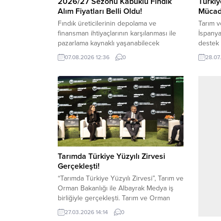
2026/27 Sezonu Kabuklu Fındık
Türkiy
Alım Fiyatları Belli Oldu!
Mücade
Fındık üreticilerinin depolama ve
Tarım v
finansman ihtiyaçlarının karşılanması ile
İspanya
pazarlama kaynaklı yaşanabilecek
destek 
sıkıntıların giderilmesi amacıyla 2026/27
söndürm
07.08.2026 12:36
0
28.07
sezonu kabuklu fındık alım fiyatları %50
bildird
sağlam iç fındık esasına göre; Giresun
açıklam
kalite için; 255,00 TL/Kg, Levant kalite
süren o
için; 250,00 TL/Kg olarak belirlenmiştir.
mücadel
Ayrıca yüksek randımanlı fındığa (% 50
olduğun
randıman üzerindeki) her + 1 randıman
işaret 
Giresun kalite için 5,10...
Cumhur
Tarımda Türkiye Yüzyılı Zirvesi
Gerçekleşti!
“Tarımda Türkiye Yüzyılı Zirvesi”, Tarım ve
Orman Bakanlığı ile Albayrak Medya iş
birliğiyle gerçekleşti. Tarım ve Orman
Bakanı İbrahim Yumaklı ve alanında
27.03.2026 14:14
0
uzman isimlerin katılımıyla