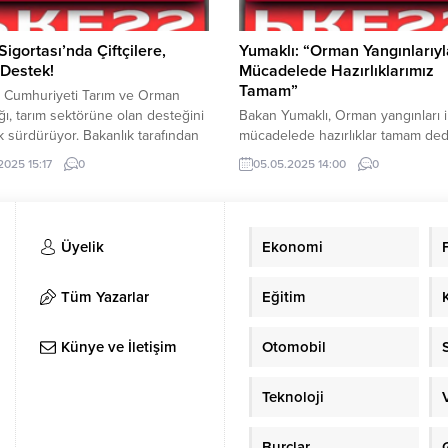
Sigortası’nda Çiftçilere,
Yumaklı: “Orman Yangınlarıyl
 Destek!
Mücadelede Hazırlıklarımız
Tamam”
e Cumhuriyeti Tarım ve Orman
ğı, tarım sektörüne olan desteğini
Bakan Yumaklı, Orman yangınları i
ak sürdürüyor. Bakanlık tarafından
mücadelede hazırlıklar tamam dedi
 açıklamaya göre, devlet destekli
Ve Orman Bakanlığı, Orman yangınl
2025 15:17
0
05.05.2025 14:00
0
igortaları kapsamında, 1 Ocak
mücadelede 25 bin personelle gö
e 10 Temmuz 2025 tarihleri
yapacak. Tarım ve Orman Bakanı 
a üreticilere toplam 34.227
Yumaklı, 1 Mayıs itibariyle yaz ayla
mize 7.3 milyar TL hasar tazminatı
orman yangınlarıyla mücadelede
Üyelik
Ekonomi
 Ayrıca, prim bedellerinin %70’e
kullanılmak üzere “27 uçak, 105
ranlarda devlet tarafından
helikopter, 14 insansız hava aracı,
dığı...
arazöz, hazır hale...
Tüm Yazarlar
Eğitim
Künye ve İletişim
Otomobil
Teknoloji
Burçlar