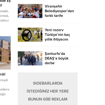
İlde Eş
i!
Viranşehir
Belediyespor’dan
maklı,
farklı tarife
dirmek,
bilinci
026
Yeni rezerv
lde eş
Türkiye’nin kaç
ğinin
yıllık ihtiyacını
ı,
karşılayacak?
 yoğun
mın
Şanlıurfa’da
DEAŞ’a büyük
darbe
dı!
osyal
SIDEBARLARDA
ketlere
İSTEDİĞİNİZ HER YERE
üğü:
i
BUNUN GİBİ REKLAM
adır. Bu