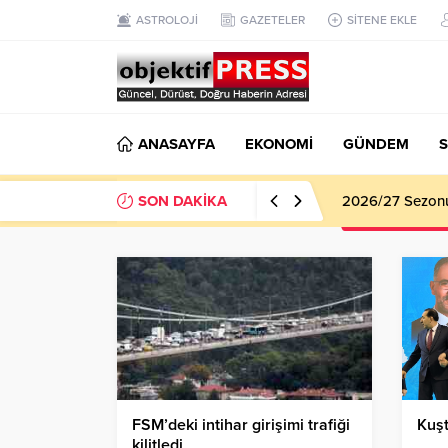
ASTROLOJİ
GAZETELER
SİTENE EKLE
ANASAYFA
EKONOMİ
GÜNDEM
S
SON DAKİKA
Haliliye Beledi
FSM’deki intihar girişimi trafiği
Kuşt
kilitledi