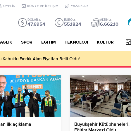
ÜYELİK
KÜNYE VE İLETİŞİM
YAZARLAR
DOLAR
EURO
ALTIN
47,6954
55,1824
6.662,10
AĞLIK
SPOR
EĞİTİM
TEKNOLOJİ
KÜLTÜR
yesi Her Gün 4 Bin 898 Kişiye Sıcak Yemek Ulaştırıyor!
an ilk açıklama
Büyükşehir Kütüphaneleri,
Eğitim Merkezi Oldu