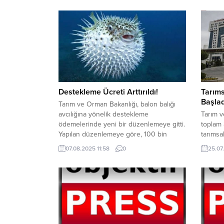
düzenlenen zirvede; tarımda
modernizasyon, sürdürülebilirlik ve gıda
güvenliği gibi kritik başlıklar ele alındı.
Albayrak Medya Genel Müdürü Abdullah
Hanönü’nün açılış konuşmasını
gerçekleştirdiği zirvede, Ziraat Bankası
Genel Müdürü ve Türkiye Bankalar
Birliği...
Destekleme Ücreti Arttırıldı!
Tarım
Başlad
Tarım ve Orman Bakanlığı, balon balığı
avcılığına yönelik destekleme
Tarım v
ödemelerinde yeni bir düzenlemeye gitti.
toplam 
Yapılan düzenlemeye göre, 100 bin
tarımsa
adede kadar olan alımlarda, balık başına
duyurdu
07.08.2025 11:58
0
25.07
verilen destek tutarı 25 liradan 35 liraya
hesapla
yükseltildi. Balon balığının diğer
Bakanl
türlerinde ise destekleme ödemesi 200
ödemele
bin adede kadar olan ödeme adet başına
ve bere
10 lira...
ödemele
Ürün Si
bin TL, 