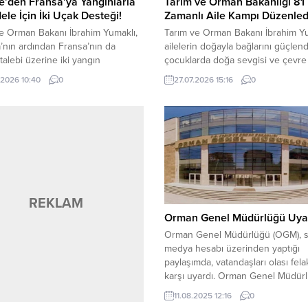
e’den Fransa’ya Yangınlarla
Tarım ve Orman Bakanlığı 81 
le İçin İki Uçak Desteği!
Zamanlı Aile Kampı Düzenled
e Orman Bakanı İbrahim Yumaklı,
Tarım ve Orman Bakanı İbrahim Yu
’nın ardından Fransa’nın da
ailelerin doğayla bağlarını güçlen
talebi üzerine iki yangın
çocuklarda doğa sevgisi ve çevre 
e uçağını görevlendirdiklerini
oluşturmak amacıyla 8 Ağustos 2
.2026 10:40
0
27.07.2026 15:16
0
i. Bakan Yumaklı, konuya ilişkin
tarihinde Türkiye genelindeki 81 i
ada bulundu. Avrupa’da günlerdir
zamanlı olarak “Aile Kampı” etkinli
rman yangınlarının, verilen
düzenleneceğini duyurdu. Yumakl
enin ne denli zorlu bir süreç
yaptığı açıklamada, geçtiğimiz yıl
u bir kez daha gösterdiğine
ilgi gören “Baba-Çocuk Kampı”
eden Yumaklı, “Bu kapsamda
etkinliğinin ardından bu yıl kapsa
başkanımız Sayın Recep...
genişletilerek...
REKLAM
Orman Genel Müdürlüğü Uyar
Orman Genel Müdürlüğü (OGM), s
medya hesabı üzerinden yaptığı
paylaşımda, vatandaşları olası fela
karşı uyardı. Orman Genel Müdürl
“Artan sıcaklık, Düşük nem, şiddetl
11.08.2025 12:16
0
rüzgar yüksek tehlike oluşturmakt