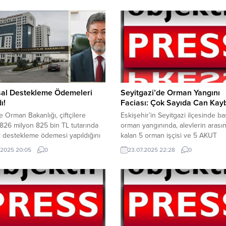
dönemde anız yakmayın, sigara izm
atmayın, açık alanda ateş yakmayı
doğaya cam ve çöp atmayın ” gibi
uyarılarda bulundu.
sal Destekleme Ödemeleri
Seyitgazi’de Orman Yangını
ı!
Faciası: Çok Sayıda Can Kayb
e Orman Bakanlığı, çiftçilere
Eskişehir’in Seyitgazi ilçesinde b
826 milyon 825 bin TL tutarında
orman yangınında, alevlerin arası
l destekleme ödemesi yapıldığını
kalan 5 orman işçisi ve 5 AKUT
. Ödemeler bugün çiftçilerin
gönüllüsü hayatını kaybetti. Tarım
.2025 20:05
0
23.07.2025 22:28
0
rına aktarılmaya başlandı.
Orman Bakanı İbrahim Yumaklı, y
ık, sosyal medya hesabından
14 kişinin yaralandığını, 10 kahram
ri şu ifadelerle duyurdu.; “Hayrılı
yaşamını yitirdiğini açıkladı. Yangın
ketli olsun” Destekleme
rüzgarın etkisiyle Afyonkarahisar’
ri, detayları şu şekilde; Bitkisel
sıçradı, Sarıcaova köyü tahliye edil
gortası Desteği: 594 milyon 794
Yangını söndürme çalışmaları de
Yağlı...
ediyor.