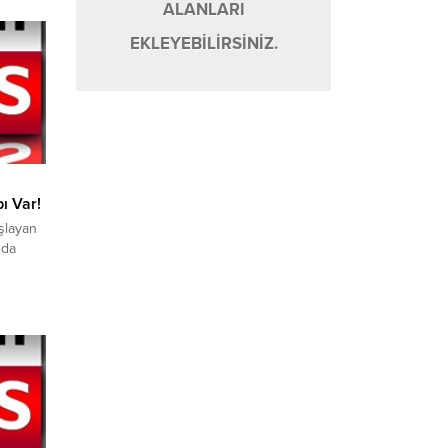
ALANLARI
ariti
n,
EKLEYEBİLİRSİNİZ.
ı Var!
aşlayan
nda
 ve
angında
anın ise
,
a
di.
vam