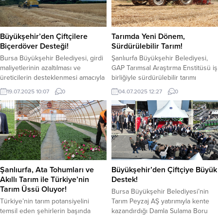
Büyükşehir’den Çiftçilere
Tarımda Yeni Dönem,
Biçerdöver Desteği!
Sürdürülebilir Tarım!
Bursa Büyükşehir Belediyesi, girdi
Şanlıurfa Büyükşehir Belediyesi,
maliyetlerinin azaltılması ve
GAP Tarımsal Araştırma Enstitüsü iş
üreticilerin desteklenmesi amacıyla
birliğiyle sürdürülebilir tarımı
dağ bölgesindeki çiftçilere
destekleyen örnek bir uygulamaya
19.07.2025 10:07
0
04.07.2025 12:27
0
biçerdöver hizmeti sunmaya
imza attı. Akçakale’de buğday
başladı. Proje kapsamında ilk hasat,
hasadının hemen ardından 10
Büyükşehir Belediyesi tarafından
dekarlık alanda, herhangi bir toprak
dağıtılan siyez buğday tohumlarının
işleme yapılmadan doğrudan anıza
ekildiği Keles ilçesi Yazıbaşı
mısır ekimi gerçekleştirildi. Şanlıurfa
Mahallesi’nde yapıldı. Bursa’da
Büyükşehir Belediyesi tarafından
damla sulama borusundan sıvı
yürütülen uygulama, GAP Tarımsal
gübre desteğine, ücretsiz
Araştırma Enstitüsünde görev
Şanlıurfa, Ata Tohumları ve
Büyükşehir’den Çiftçiye Büyük
tohumdan fide fidan dağıtımına
yapan Uzman Ziraat Yüksek...
Akıllı Tarım ile Türkiye’nin
Destek!
kadar her alanda çiftçilere...
Tarım Üssü Oluyor!
Bursa Büyükşehir Belediyesi’nin
Türkiye’nin tarım potansiyelini
Tarım Peyzaj AŞ yatırımıyla kente
temsil eden şehirlerin başında
kazandırdığı Damla Sulama Boru