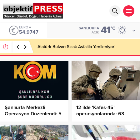
41
EURO
°C
ŞANLIURFA
54,9747
AÇIK
Atatürk Bulvarı Sıcak Asfaltla Yenileniyor!
Şanlıurfa Merkezli
12 ilde ‘Kafes-45’
Operasyon Düzenlendi: 5
operasyonlarında: 63
Şahıs Tutuklandı!
şüpheli yakalandı