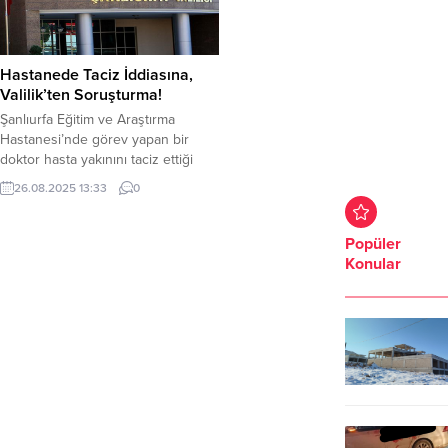
Hastanede Taciz İddiasına,
Valilik’ten Soruşturma!
Şanlıurfa Eğitim ve Araştırma
Hastanesi’nde görev yapan bir
doktor hasta yakınını taciz ettiği
iddiası üzerine Şanlıurfa Valiliği
26.08.2025 13:33
0
tarafından soruşturma başlatıldı.
Şanlıurfa’da bir doktorun bir
hastaya sosyal medya üzerinde
Popüler
attığı mesajlar adeta hayrete
Konular
düşürdü Edinilen bilgiler göre, İ.D
isimli hasta yakını Şanlıurfa’nın
Eyyübiye ilçesinde bulunan Eğitim
ve Araştırma Hastanesi’nde görev
yapan...