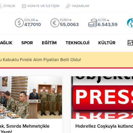
ÜYELİK
KÜNYE VE İLETİŞİM
YAZARLAR
DOLAR
EURO
ALTIN
47,7010
55,0063
6.543,59
AĞLIK
SPOR
EĞİTİM
TEKNOLOJİ
KÜLTÜR
yesi Her Gün 4 Bin 898 Kişiye Sıcak Yemek Ulaştırıyor!
ak, Sınırda Mehmetçikle
Hıdırellez Coşkuyla kutland
 Yaptı!