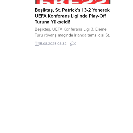
Beşiktaş, St. Patrick’s’i 3-2 Yenerek
UEFA Konferans Ligi’nde Play-Off
Turuna Yükseldi!
Beşiktaş, UEFA Konferans Ligi 3. Eleme
Turu rövanş maçında İrlanda temsilcisi St.
Patrick’s Athletic’i Tüpraş Stadyumu’nda
15.08.2025 08:32
0
ağırladı. İlk maçı deplasmanda 4-1
kazanan siyah-beyazlılar, rövanşta da 3-
2’lik galibiyetle toplamda 7-3’lük skorla
adını play-off turuna yazdırdı. St. Patrick’s,
3. dakikada Carty (penaltı) ve 34.
dakikada McLaughlin ile 2-0 öne geçti.
Beşiktaş, 43’te...