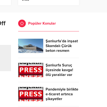
ff
Popüler Konular
Şanlıurfa’da inşaat
Skandalı Çürük
beton resmen
belgelendi
Şanlıurfa Suruç
ilçesinde kavga!
ölü yaralılar var
Pandemiyle birlikte
e-ticaret artınca
şikayetler
de katlandı