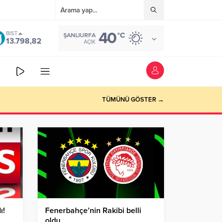
40
BIST
°C
ŞANLIURFA
13.798,82
AÇIK
TÜMÜNÜ GÖSTER →
ı!
Fenerbahçe’nin Rakibi belli
oldu