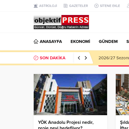
ASTROLOJİ
GAZETELER
SİTENE EKLE
ANASAYFA
EKONOMİ
GÜNDEM
S
SON DAKİKA
Haliliye Beledi
YÖK Anadolu Projesi nedir,
Şıld
proje neyi hedefliyor?
İftar