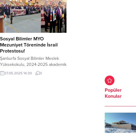
Sosyal Bilimler MYO
Mezuniyet Töreninde İsrail
Protestosu!
Şanlıurfa Sosyal Bilimler Meslek
Yüksekokulu, 2024-2025 akademik
yılı mezuniyet törenini yoğun
27.05.2025 14:30
0
katılımla gerçekleştirdi. Ancak
törende, diplomaların sevinci kadar
İsrail’in Gazze’ye yönelik
Popüler
saldırılarına karşı yükselen tepkiler
Konular
de dikkat çekti. Öğrenciler ve
akademisyenler, Filistin atkılarıyla
sahnede yer alırken, “Free
Palestine Now” ve “Stop the
Genocide in Gaza” yazılı
pankartlarla Gazze’de yaşananlara