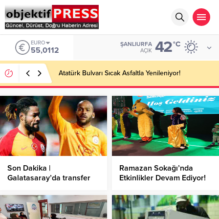
42
EURO
°C
ŞANLIURFA
55,0112
AÇIK
Atatürk Bulvarı Sıcak Asfaltla Yenileniyor!
Son Dakika |
Ramazan Sokağı’nda
Galatasaray’da transfer
Etkinlikler Devam Ediyor!
planı! Marcao ve
Luyindama satılırsa…