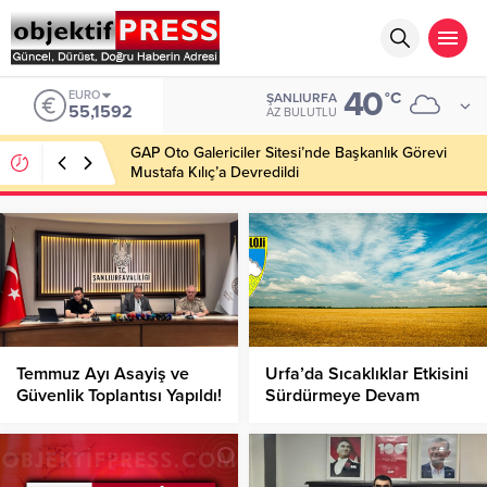
40
EURO
°C
ŞANLIURFA
55,1592
AZ BULUTLU
GAP Oto Galericiler Sitesi’nde Başkanlık Görevi
Mustafa Kılıç’a Devredildi
Temmuz Ayı Asayiş ve
Urfa’da Sıcaklıklar Etkisini
Güvenlik Toplantısı Yapıldı!
Sürdürmeye Devam
Ediyor!