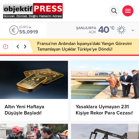
40
EURO
°C
ŞANLIURFA
55,0919
AÇIK
Fransa’nın Ardından İspanya’daki Yangın Görevini
Tamamlayan Uçaklar Türkiye’ye Döndü!
Altın Yeni Haftaya
Yasaklara Uymayan 231
Düşüşle Başladı!
Kişiye Rekor Para Cezası!