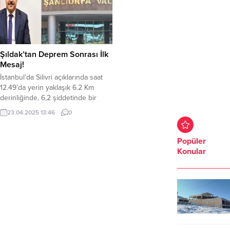
Şıldak’tan Deprem Sonrası İlk
Mesaj!
İstanbul’da Silivri açıklarında saat
12.49’da yerin yaklaşık 6.2 Km
derinliğinde, 6,2 şiddetinde bir
deprem meydana geldi. Şanlıurfa
23.04.2025 13:46
0
Valisi Hasan Şıldak, deprem sonrası
sosyal medya hesabından
vatandaşlara geçmiş olsun
Popüler
dileklerini iletti. Şıldak, sosyal
Konular
medya paylaşımda şunları söyledi;
İstanbul Silivri Açıklarında Meydana
Gelen ve Çevre İllerden de
Hissedilen Depremden Etkilenen
Bütün Vatandaşlarımıza...