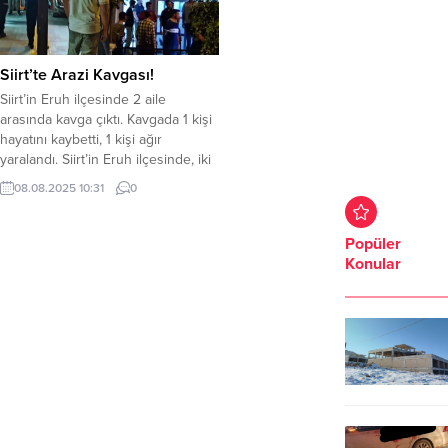
Siirt’te Arazi Kavgası!
Siirt’in Eruh ilçesinde 2 aile
arasında kavga çıktı. Kavgada 1 kişi
hayatını kaybetti, 1 kişi ağır
yaralandı. Siirt’in Eruh ilçesinde, iki
aile arasında arazi anlaşmazlığı
08.08.2025 10:31
0
nedeniyle silahlı kavga çıktı. Çıkan
kavgada Abdulmenav Sartık olay
yerinde hayatını kaybederken, M.S.
Popüler
ise ağır yaralandı. Çevredekilerin
Konular
ihbarı üzerine olay yerine çok
sayıda Jandarma ve...