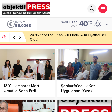
40
EURO
°C
ŞANLIURFA
55,0063
AÇIK
2026/27 Sezonu Kabuklu Fındık Alım Fiyatları Belli
Oldu!
13 Yıllık Hasret Mert
Şanlıurfa’da İlk Kez
Umut’la Sona Erdi
Uygulanan “Ozaki
Yöntemi” ile Başarılı Kalp
Ameliyatı