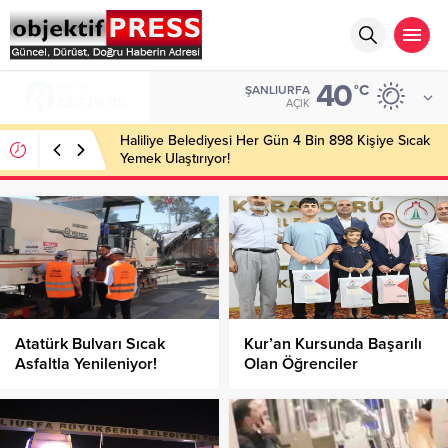
40
BIST
°C
ŞANLIURFA
13.779,39
AÇIK
Haliliye Belediyesi Her Gün 4 Bin 898 Kişiye Sıcak
Yemek Ulaştırıyor!
Atatürk Bulvarı Sıcak
Kur’an Kursunda Başarılı
Asfaltla Yenileniyor!
Olan Öğrenciler
Ödüllendirildi!