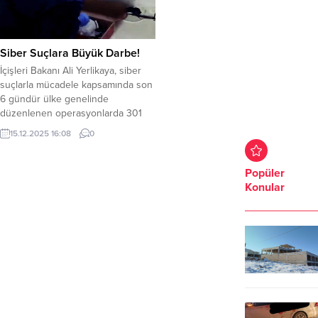
Siber Suçlara Büyük Darbe!
İçişleri Bakanı Ali Yerlikaya, siber
suçlarla mücadele kapsamında son
6 gündür ülke genelinde
düzenlenen operasyonlarda 301
şüphelinin yakalandığını açıkladı.
15.12.2025 16:08
0
Operasyonlarla çocuk
müstehcenliği, dolandırıcılık ve
yasa dışı bahis gibi suçlar yoluyla
Popüler
vatandaşların maddi ve manevi
Konular
zarara uğramasının önüne geçildi.
Bakan Yerlikaya’nın verdiği bilgilere
göre, 55 il merkezli olarak
yürütülen “Çevrim İçi...