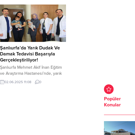
Şanlıurfa’da Yarık Dudak Ve
Damak Tedavisi Başarıyla
Gerçekleştiriliyor!
Şanlıurfa Mehmet Akif İnan Eğitim
ve Araştırma Hastanesi’nde, yarık
dudak ve damak tedavisi başarıyla
02.06.2025 11:08
0
uygulanıyor. Şanlıurfa Mehmet Akif
İnan Eğitim ve Araştırma Hastanesi
Plastik Cerrahi Kliniği’nde görevli
Popüler
uzman doktorlar, doğuştan gelen
Konular
yarık dudak ve damak
anomalilerine yönelik ameliyatların
artık bölgedeetkin bir şekilde
gerçekleştirildiğini açıkladı. Plastik
Cerrahi Uzmanı Op. Dr. Mehmet...