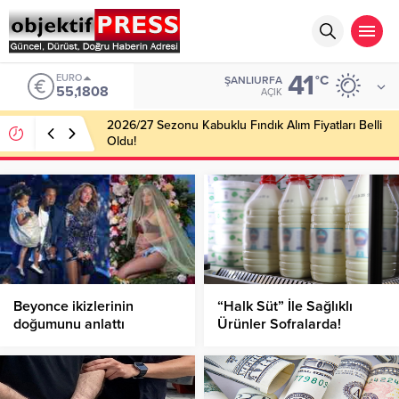
41
EURO
°C
ŞANLIURFA
55,1808
AÇIK
2026/27 Sezonu Kabuklu Fındık Alım Fiyatları Belli
Oldu!
Beyonce ikizlerinin
“Halk Süt” İle Sağlıklı
doğumunu anlattı
Ürünler Sofralarda!