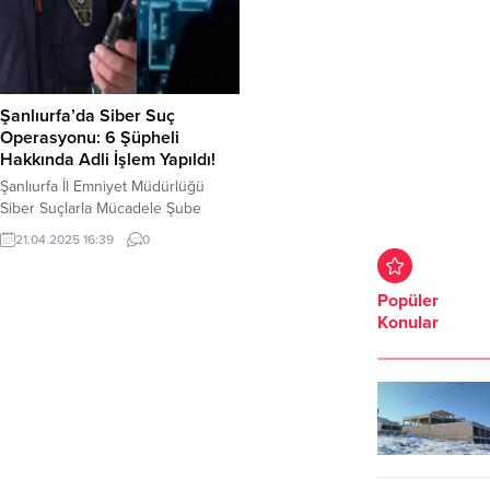
Şanlıurfa’da Siber Suç
Operasyonu: 6 Şüpheli
Hakkında Adli İşlem Yapıldı!
Şanlıurfa İl Emniyet Müdürlüğü
Siber Suçlarla Mücadele Şube
Müdürlüğü tarafından 14-18 Nisan
21.04.2025 16:39
0
2025 tarihleri arasında
gerçekleştirilen operasyonlarda,
dijital suçlara yönelik önemli bir
Popüler
başarıya daha imza atıldı. Yapılan
Konular
operasyonda; 5 adet cep telefonu,
5 adet SIM kart, 4 adet hard disk, 2
adet flash bellek, 1 adet SD kart, 2
adet...