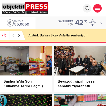
42
EURO
°C
ŞANLIURFA
55,0659
AÇIK
Atatürk Bulvarı Sıcak Asfaltla Yenileniyor!
Şanlıurfa’da Son
Beyazgül, sipahi pazar
Kullanma Tarihi Geçmiş
esnafını ziyaret etti
Ürünlere El Konuldu!