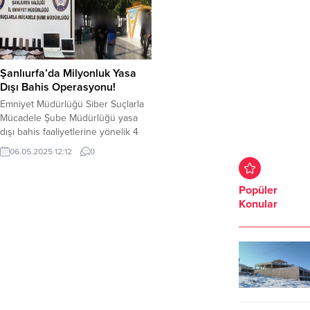
Şanlıurfa’da Milyonluk Yasa
Dışı Bahis Operasyonu!
Emniyet Müdürlüğü Siber Suçlarla
Mücadele Şube Müdürlüğü yasa
dışı bahis faaliyetlerine yönelik 4
aylık teknik takip sonucu eş
06.05.2025 12:12
0
zamanlı operasyon düzenledi.
Şanlıurfa İl Emniyet Müdürlüğü
Siber Suçlarla Mücadele Şube
Popüler
Müdürlüğü 29.04.2025 tarihinde
Konular
yasa dışı bahis faaliyetlerine
yönelik 4 aylık teknik takip sonucu
eş zamanlı operasyon düzenledi.
Yapılan operasyonda 4 şüpheli...