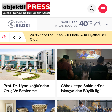
40
EURO
°C
ŞANLIURFA
55,1881
PARÇALI BULUTLU
2026/27 Sezonu Kabuklu Fındık Alım Fiyatları Belli
Oldu!
Prof. Dr. Uyanıkoğlu’ndan
Göbeklitepe Sakinleri’ne
Oruç Ve Beslenme
İskoçya’dan Büyük İlgi!
Tavsiyeleri!