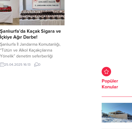
Şanlıurfa’da Kaçak Sigara ve
İçkiye Ağır Darbe!
Şanlıurfa İl Jandarma Komutanlığı,
“Tütün ve Alkol Kaçakçılarına
Yönelik” denetim seferberliği
çerçevesinde 10–22 Nisan 2025
25.04.2025 16:13
0
tarihlerinde Viranşehir, Suruç ve
Haliliye ilçelerinde kapsamlı bir
“şok yol araması” gerçekleştirdi.
Popüler
Operasyona Viranşehir, Suruç ve
Konular
Haliliye İlçe Jandarma
Komutanlıkları ile Kaçakçılık ve
Organize Suçlarla Mücadele Şube
Müdürlüğü ekipleri ile hassas
burunlu narkotik köpekleri katıldı....