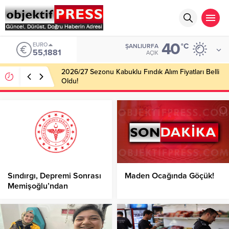
40
EURO
°C
ŞANLIURFA
55,1881
AÇIK
2026/27 Sezonu Kabuklu Fındık Alım Fiyatları Belli
Oldu!
Sındırgı, Depremi Sonrası
Maden Ocağında Göçük!
Memişoğlu’ndan
Yaralıların Durumu
Hakkında Açıklama!