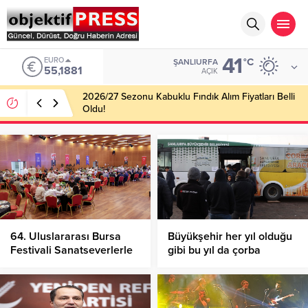
41
EURO
°C
ŞANLIURFA
55,1881
AÇIK
2026/27 Sezonu Kabuklu Fındık Alım Fiyatları Belli
Oldu!
64. Uluslararası Bursa
Büyükşehir her yıl olduğu
Festivali Sanatseverlerle
gibi bu yıl da çorba
Buluşuyor!
ikramına başladı