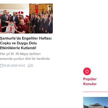
Şanlıurfa’da Engelliler Haftası
Coşku ve Duygu Dolu
Etkinliklerle Kutlandı!
Her yıl 10 -16 Mayıs tarihleri
arasında yurdun dört bir tarafında
çeşitli etkinliklerle kutlanan Dünya
14.05.2025 14:43
0
Engelliler Haftası Şanlıurfa’da da
coşkuyla kutlandı. Etkinliklere
katılanlar duygu dolu anlar yaşadı.
Popüler
Şanlıurfa Valiliği, Şanlıurfa
Konular
Büyükşehir Belediyesi, Aile ve
Sosyal Hizmetler İl Müdürlüğü ile
ŞanlıurfaMilli Eğitim İl
Müdürlüğü’nün katkılarıyla
düzenlenen “Engelliler Haftası