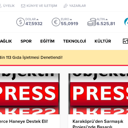
ÜYELİK
KÜNYE VE İLETİŞİM
YAZARLAR
DOLAR
EURO
ALTIN
47,5932
55,0919
6.525,81
AĞLIK
SPOR
EĞİTİM
TEKNOLOJİ
KÜLTÜR
n 113 Gıda İşletmesi Denetlendi!
erce Haneye Destek Eli!
Karaköprü’den Sarmaşık
Projesi’nde Başarılı