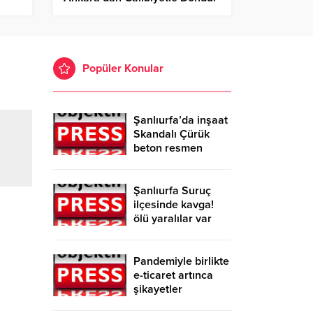
Popüler Konular
Şanlıurfa’da inşaat
Skandalı Çürük
beton resmen
belgelendi
Şanlıurfa Suruç
ilçesinde kavga!
ölü yaralılar var
Pandemiyle birlikte
e-ticaret artınca
şikayetler
de katlandı