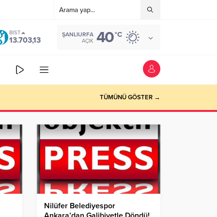
40
BIST
°C
ŞANLIURFA
13.703,13
AÇIK
TÜMÜNÜ GÖSTER →
Nilüfer Belediyespor
Ankara’dan Galibiyetle Döndü!