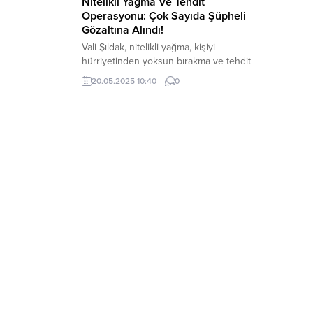
Nitelikli Yağma Ve Tehdit
Operasyonu: Çok Sayıda Şüpheli
Gözaltına Alındı!
Vali Şıldak, nitelikli yağma, kişiyi
hürriyetinden yoksun bırakma ve tehdit
olayı ile ilgili olarak il Emniyet
20.05.2025 10:40
0
Müdürlüğünün yaptığı operasyonu
açıkladı. Şanlıurfa Valisi Hasan Şıldak,
nitelikli yağma, kişiyi hürriyetinden
yoksun bırakma ve tehdit olayı ile ilgili
olarak il Emniyet Müdürlüğünün yaptığı
operasyonu açıkladı. Yapılan
operasyonlarda 12 şüpheli gözaltına
alındı. İki Vatandaşa yönelik...