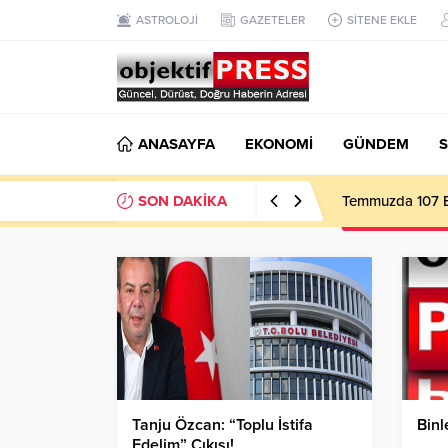
ASTROLOJİ
GAZETELER
SİTENE EKLE
ANASAYFA
EKONOMİ
GÜNDEM
S
SON DAKİKA
Temmuzda 107 Bi
Tanju Özcan: “Toplu İstifa
Binl
Edelim” Çıkışı!