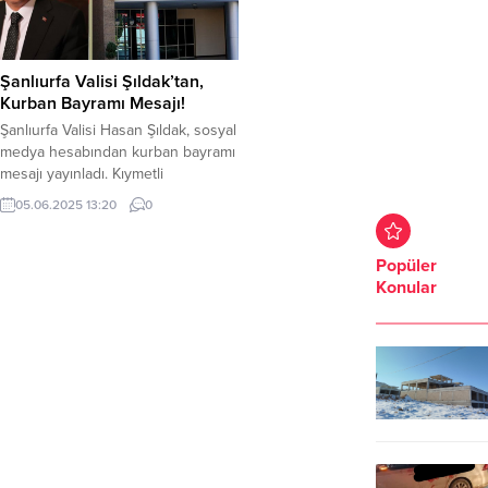
Şanlıurfa Valisi Şıldak’tan,
Kurban Bayramı Mesajı!
Şanlıurfa Valisi Hasan Şıldak, sosyal
medya hesabından kurban bayramı
mesajı yayınladı. Kıymetli
Hemşehrilerim, Millet olarak
05.06.2025 13:20
0
dayanışma, birlik ve
beraberliğimizin güçlendiği en
önemli günlerden olan mübarek
Popüler
Kurban Bayramı’na ulaşmanın
Konular
mutluluğunu yaşıyoruz. Aynı
zamanda yardımlaşma ve
paylaşmanın en güzel örneklerinin
verildiği Kurban Bayramları
inancımızın, geleneklerimizin,
toplumsal hayatımızın en müstesna
zaman dilimlerinden biridir....