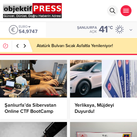
41
EURO
°C
ŞANLIURFA
54,9747
AÇIK
Atatürk Bulvarı Sıcak Asfaltla Yenileniyor!
Şanlıurfa’da Sibervatan
Yerlikaya, Müjdeyi
Online CTF BootCamp
Duyurdu!
Sınavı!