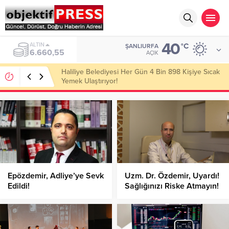
40
ALTIN
°C
ŞANLIURFA
6.660,55
AÇIK
Haliliye Belediyesi Her Gün 4 Bin 898 Kişiye Sıcak
Yemek Ulaştırıyor!
Epözdemir, Adliye’ye Sevk
Uzm. Dr. Özdemir, Uyardı!
Edildi!
Sağlığınızı Riske Atmayın!