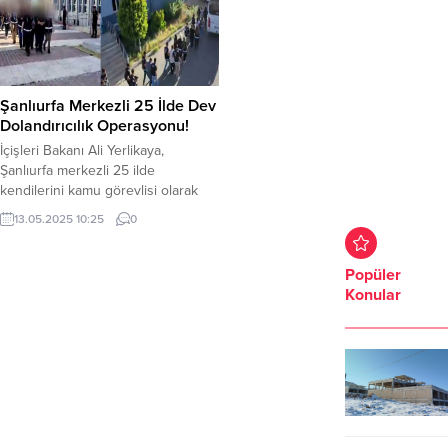
Şanlıurfa Merkezli 25 İlde Dev
Dolandırıcılık Operasyonu!
İçişleri Bakanı Ali Yerlikaya,
Şanlıurfa merkezli 25 ilde
kendilerini kamu görevlisi olarak
tanıtarak 116 vatandaşı dolandırdığı
13.05.2025 10:25
0
tespit edilen şahıslara yönelik
düzenlenen operasyonlarda; 84
şüpheli yakalandı. Şüphelilerden;
Popüler
41’i tutuklandı. 43’ü hakkında adli
Konular
kontrol kararı verildi. Şanlıurfa İl
Emniyet Müdürlüğü Asayiş Şube
Müdürlüğünce yapılan çalışmalar
sonucu; Şanlıurfa merkezli Hatay,
Balıkesir, İstanbul, Kocaeli,...