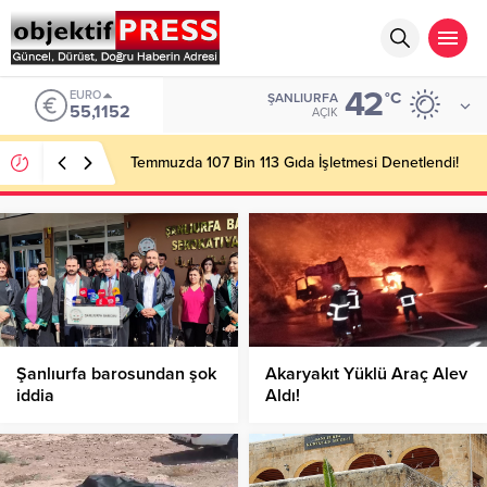
42
EURO
°C
ŞANLIURFA
55,1152
AÇIK
Temmuzda 107 Bin 113 Gıda İşletmesi Denetlendi!
Şanlıurfa barosundan şok
Akaryakıt Yüklü Araç Alev
iddia
Aldı!