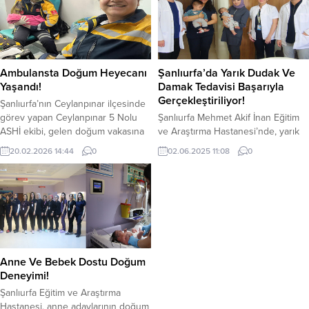
Ambulansta Doğum Heyecanı
Şanlıurfa’da Yarık Dudak Ve
Yaşandı!
Damak Tedavisi Başarıyla
Gerçekleştiriliyor!
Şanlıurfa’nın Ceylanpınar ilçesinde
görev yapan Ceylanpınar 5 Nolu
Şanlıurfa Mehmet Akif İnan Eğitim
ASHİ ekibi, gelen doğum vakasına
ve Araştırma Hastanesi’nde, yarık
hızlı şekilde müdahale etti. Acil Tıp
dudak ve damak tedavisi başarıyla
20.02.2026 14:44
0
02.06.2025 11:08
0
Teknisyeni Büşra Nur Çulcu ve
uygulanıyor. Şanlıurfa Mehmet Akif
Paramedik Ebru İlgen’in özverili
İnan Eğitim ve Araştırma Hastanesi
çalışmasıyla doğum ambulansta
Plastik Cerrahi Kliniği’nde görevli
başarıyla gerçekleştirildi.
uzman doktorlar, doğuştan gelen
Büyükçaylı Mahallesi’nde ikamet
yarık dudak ve damak
eden Türkan Mor isimli hasta,
anomalilerine yönelik ameliyatların
doğum sancılarının artması üzerine
artık bölgedeetkin bir şekilde
112 Acil Sağlık ekiplerinden yardım...
gerçekleştirildiğini açıkladı. Plastik
Anne Ve Bebek Dostu Doğum
Cerrahi Uzmanı Op. Dr. Mehmet...
Deneyimi!
Şanlıurfa Eğitim ve Araştırma
Hastanesi, anne adaylarının doğum