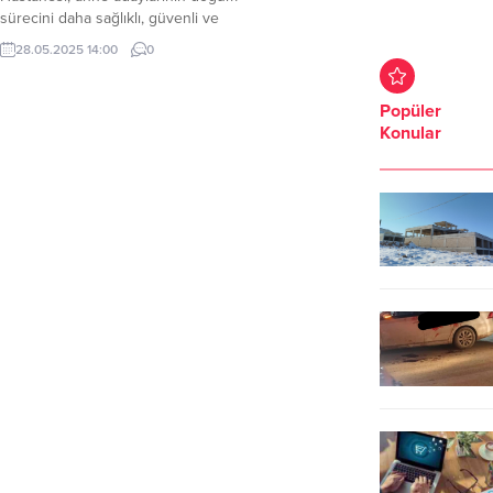
sürecini daha sağlıklı, güvenli ve
huzurlu geçirmeleri için modern
28.05.2025 14:00
0
yaklaşımlarla hizmet sunmaya
devam ediyor. Doğumhane
biriminde görevli deneyimli ebeler,
Popüler
doğum öncesi ve doğum
Konular
sürecinde anne adaylarının yanında
olarak onları yalnız bırakmıyor.
Anne ve bebek dostu hastane
unvanını taşıyan kurumda;
gebelerin doğum sancılarını...