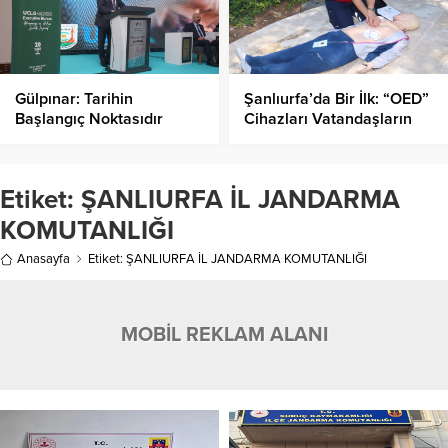
Gülpınar: Tarihin
Şanlıurfa’da Bir İlk: “OED”
Başlangıç Noktasıdır
Cihazları Vatandaşların
Şanlıurfa
Hizmetine Sunuldu!
Etiket:
ŞANLIURFA İL JANDARMA
KOMUTANLIĞI
Anasayfa
Etiket: ŞANLIURFA İL JANDARMA KOMUTANLIĞI
MOBİL REKLAM ALANI