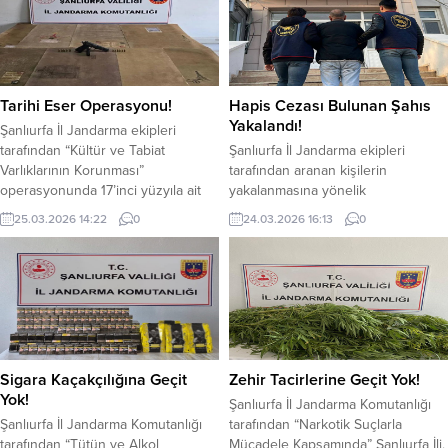
Tarihi Eser Operasyonu!
Hapis Cezası Bulunan Şahıs
Yakalandı!
Şanlıurfa İl Jandarma ekipleri
tarafından “Kültür ve Tabiat
Şanlıurfa İl Jandarma ekipleri
Varlıklarının Korunması”
tarafından aranan kişilerin
operasyonunda 17’inci yüzyıla ait
yakalanmasına yönelik
olduğu analiz edilen 8 tablo ele
gerçekleştirdiği operasyonda
25.03.2026 14:22
0
24.03.2026 16:13
0
geçirildi. Şanlıurfa İl Jandarma
hakkında kesinleşmiş hapis cezası
Komutanlığı ekipleri, “Kültür ve
olan bir kişi Ceylanpınar’da
Tabiat Varlıklarının Korunması”
yakalandı . Alınan bilgiler
çerçevesinde sürdürülen
doğrultusunda (kasten öldürme)
çalışmalar dahilinde, tarihi
suçundan 8 yıl 4 ay kesinleşmiş
eser ticareti yaptığı belirlenen
hapis cezası bulunan S.F., 21 Mart
şüphelilere
2026 tarihinde Ceylanpınar ilçe
karşı operasyon gerçekleştirdi.
jandarma Komutanlığı tarafından
Sigara Kaçakçılığına Geçit
Zehir Tacirlerine Geçit Yok!
Kaçakçılık ve Organize Suçlarla
yapılan operasyonla gözaltına
Yok!
Şanlıurfa İl Jandarma Komutanlığı
Mücadele (KOM) Şube Müdürlüğü
alındı. Yakalanan...
Şanlıurfa İl Jandarma Komutanlığı
tarafından “Narkotik Suçlarla
ve Karaköprü...
tarafından “Tütün ve Alkol
Mücadele Kapsamında” Şanlıurfa İli,