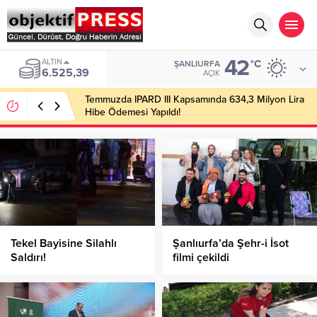
42
ALTIN
°C
ŞANLIURFA
6.525,39
AÇIK
Temmuzda IPARD III Kapsamında 634,3 Milyon Lira
Hibe Ödemesi Yapıldı!
Tekel Bayisine Silahlı
Şanlıurfa’da Şehr-i İsot
Saldırı!
filmi çekildi