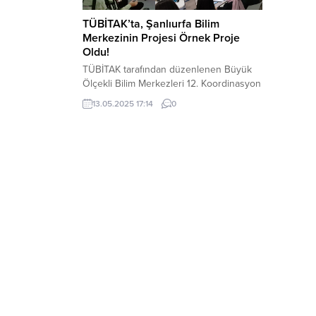
TÜBİTAK’ta, Şanlıurfa Bilim
Merkezinin Projesi Örnek Proje
Oldu!
TÜBİTAK tarafından düzenlenen Büyük
Ölçekli Bilim Merkezleri 12. Koordinasyon
toplantısı ŞanlıurfaBüyükşehir Belediyesi
13.05.2025 17:14
0
Gençlik ve Spor Hizmetleri Daire
Başkanlığı bünyesinde yer alan Şanlıurfa
BilimMerkezi’nin ev sahipliğinde
gerçekleşti. TÜBİTAK Bilim ve Toplum
Başkanı Ömer Kökçam,
‘’SizGelemezseniz Biz Geliriz’’ projesinin
örnek bir çalışma olduğunu söyledi.
TÜBİTAK tarafından 3 ayda bir
düzenlenen Büyük Ölçekli...