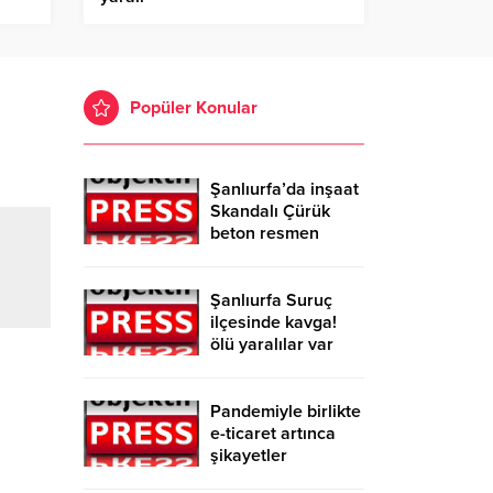
Popüler Konular
Şanlıurfa’da inşaat
Skandalı Çürük
beton resmen
belgelendi
Şanlıurfa Suruç
ilçesinde kavga!
ölü yaralılar var
Pandemiyle birlikte
e-ticaret artınca
şikayetler
de katlandı