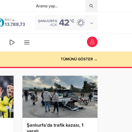
42
BIST
°C
ŞANLIURFA
13.788,73
AÇIK
TÜMÜNÜ GÖSTER →
Şanlıurfa’da trafik kazası, 1
yaralı