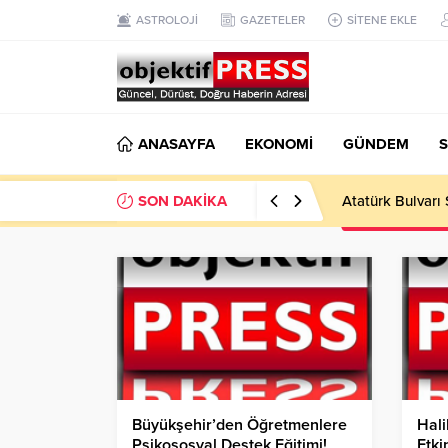
ASTROLOJİ
GAZETELER
SİTENE EKLE
ANASAYFA
EKONOMİ
GÜNDEM
S
SON DAKİKA
Atatürk Bulvarı 
Büyükşehir’den Öğretmenlere
Hali
Psikososyal Destek Eğitimi!
Etkin