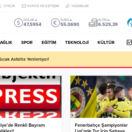
ÜYELİK
KÜNYE VE İLETİŞİM
YAZARLAR
DOLAR
EURO
ALTIN
47,5954
55,0690
6.525,39
AĞLIK
SPOR
EĞİTİM
TEKNOLOJİ
KÜLTÜR
Sıcak Asfaltla Yenileniyor!
liye’de Renkli Bayram
Fenerbahçe Şampiyonlar
likleri!
Ligi’nde Tur İçin Sahaya