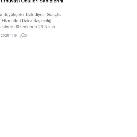
Turnuvası Ödülleri Sahiplerini
fa Büyükşehir Belediyesi Gençlik
 Hizmetleri Daire Başkanlığı
nesinde düzenlenen 23 Nisan
ık Kupası Kort Tenisi Turnuvası
.2025 11:19
0
eşen final maçlarının ardından
eni ile sona erdi. Şanlıurfa
hir Belediyesi Gençlik ve Spor
eri Daire Başkanlığı ile Gençlik ve
 Müdürlüğü iş birliğinde
enen 23 Nisan Başkanlık Kupası