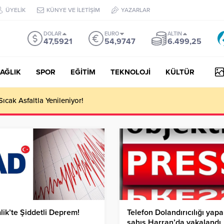
ÜYELİK
KÜNYE VE İLETİŞİM
YAZARLAR
DOLAR
EURO
ALTIN
47,5921
54,9747
6.499,25
AĞLIK
SPOR
EĞİTİM
TEKNOLOJİ
KÜLTÜR
Sıcak Asfaltla Yenileniyor!
ik’te Şiddetli Deprem!
Telefon Dolandırıcılığı yap
şahıs Harran’da yakalandı