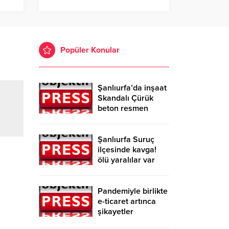
Popüler Konular
Şanlıurfa’da inşaat
Skandalı Çürük
beton resmen
belgelendi
Şanlıurfa Suruç
ilçesinde kavga!
ölü yaralılar var
Pandemiyle birlikte
e-ticaret artınca
şikayetler
de katlandı