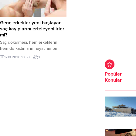
Genç erkekler yeni başlayan
saç kayıplarını erteleyebilirler
mi?
Saç dökülmesi, hem erkeklerin
hem de kadınların hayatının bir
döneminde mutlaka
17.10.2020 10:53
0
karşılaşabilecekleri bir sorun.
Kadınlarda saç dökülmesinin
sebepleri çok çeşitlidir fakat
Popüler
erkeklerde dökülmelerin
Konular
neredeyse tamamı genetik
yatkınlığa bağlıdır. Genç erkeklerde
görülen saç kayıplarıyla ilgili
sorularımızı yanıtlayan Saç Bakım
Uzmanı Serap Öztürk Niya, genetik
yatkınlığın ortadan
kaldırılamayacağını fakat basit
birtakım önlemlerle...