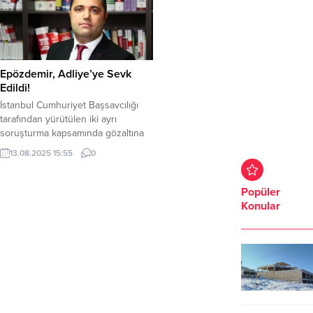
Epözdemir, Adliye’ye Sevk
Edildi!
İstanbul Cumhuriyet Başsavcılığı
tarafından yürütülen iki ayrı
soruşturma kapsamında gözaltına
alınan avukat Rezan Epözdemir,
13.08.2025 15:55
0
adliyeye sevk edildi. 10 Ağustos’ta
evinde ve iş yerinde yapılan
aramaların ardından gözaltına
Popüler
alınan Epözdemir, dört gün süren
Konular
emniyetteki işlemlerinin
tamamlanmasının ardından savcılığa
sevk edildi. Epözdemir hakkında
“rüşvet”, “siyasi ve askeri casusluk”
ile “FETÖ/PDY silahlı terör...