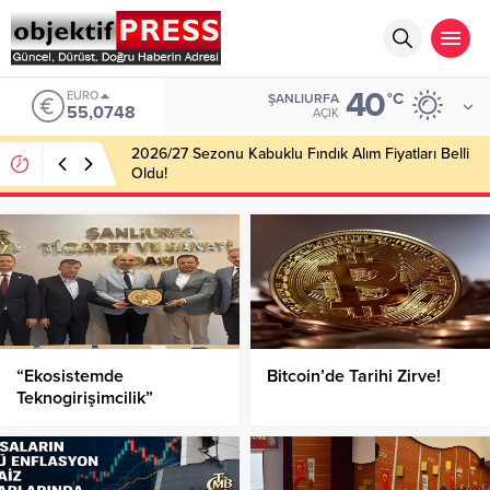
40
EURO
°C
ŞANLIURFA
55,0748
AÇIK
2026/27 Sezonu Kabuklu Fındık Alım Fiyatları Belli
Oldu!
“Ekosistemde
Bitcoin’de Tarihi Zirve!
Teknogirişimcilik”
Programı Düzenlendi!