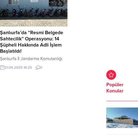
Şanlıurfa’da “Resmi Belgede
Sahtecilik” Operasyonu: 14
Şüpheli Hakkında Adli İşlem
Başlatıldı!
Şanlıurfa İl Jandarma Komutanlığı
tarafından “Resmi Belgede
21.04.2025 16:25
0
Sahtecilik” suçlarına yönelik
yürütülen çalışmalar kapsamında,
18 Nisan 2025 tarihinde Siverek
Popüler
ilçesinde önemli bir operasyona
Konular
imza atıldı. Siverek İlçe Jandarma
Komutanlığı ile Kaçakçılık ve
Organize Suçlarla Mücadele Şube
Müdürlüğü ekiplerince ilçe
genelinde 9 farklı mahallede eş
zamanlı operasyonlar düzenlendi.
Yapılan aramalarda; şase