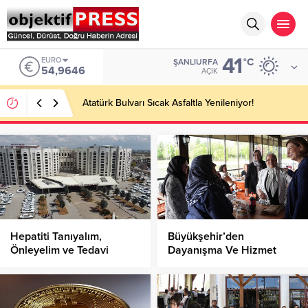
41
EURO
°C
ŞANLIURFA
54,9646
AÇIK
Atatürk Bulvarı Sıcak Asfaltla Yenileniyor!
Hepatiti Tanıyalım,
Büyükşehir’den
Önleyelim ve Tedavi
Dayanışma Ve Hizmet
Edelim!
Seferberliği!