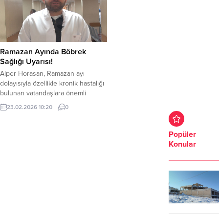
Ramazan Ayında Böbrek
Sağlığı Uyarısı!
Alper Horasan, Ramazan ayı
dolayısıyla özellikle kronik hastalığı
bulunan vatandaşlara önemli
uyarılarda bulundu. Ramazan ayının
23.02.2026 10:20
0
hayırlara vesile olmasını dileyen
Horasan, oruç sürecinde böbrek
sağlığının korunmasının büyük
Popüler
önem taşıdığını vurguladı. Dr.
Konular
Horasan, özellikle şu hasta
gruplarının Ramazan ayında daha
dikkatli olması gerektiğini belirtti:
Kronik böbrek hastaları Böbrek
nakli yapılmış hastalar Geçirilmiş...