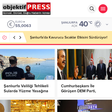
40
EURO
°C
ŞANLIURFA
55,0063
AÇIK
Şanlıurfa’da Kavurucu Sıcaklar Etkisini Sürdürüyor!
Şanlıurfa Valiliği Tehlikeli
Cumhurbaşkanı İle
Sularda Yüzme Yasağına
Görüşen DEM Parti,
Uymayanlara Para Cezası
Heyetinden İlk Açıklama?
Kesti