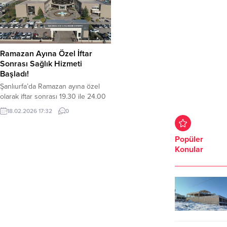
Ramazan Ayına Özel İftar
Sonrası Sağlık Hizmeti
Başladı!
Şanlıurfa’da Ramazan ayına özel
olarak iftar sonrası 19.30 ile 24.00
saatleri arasında ağız ve diş sağlığı
18.02.2026 17:32
0
hizmetleri verilmeye başlandı.
Şanlıurfa İl Sağlık Müdürlüğü
tarafından düzenlenen uygulama
Popüler
kapsamında, diş hastaneleri ve ağız
Konular
ve diş sağlığı merkezlerinde iftar
sonrasında da muayene ve tedavi
hizmetleri sunuluyor. Özellikle
gündüz saatlerinde oruç tutan
vatandaşlar için...