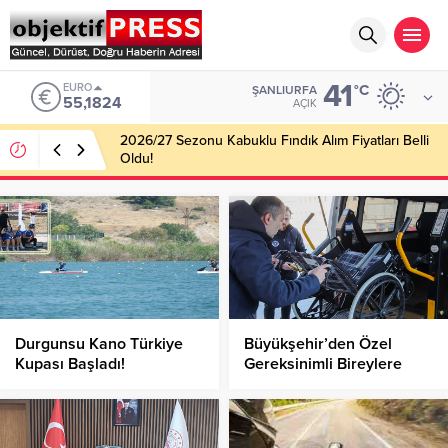
41
EURO
°C
ŞANLIURFA
55,1824
AÇIK
2026/27 Sezonu Kabuklu Fındık Alım Fiyatları Belli
Oldu!
Durgunsu Kano Türkiye
Büyükşehir’den Özel
Kupası Başladı!
Gereksinimli Bireylere
Hayati Destek!