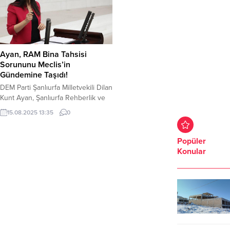
Ayan, RAM Bina Tahsisi
Sorununu Meclis’in
Gündemine Taşıdı!
DEM Parti Şanlıurfa Milletvekili Dilan
Kunt Ayan, Şanlıurfa Rehberlik ve
Araştırma Merkezi’nin (RAM) bina
15.08.2025 13:35
0
tahsisi süreci ve mevcut hizmet
binasının yetersizliğini, Türkiye
Büyük Millet Meclisi’nin (TBMM)
Popüler
gündemine taşıdı. Ayan, Milli Eğitim
Konular
Bakanı Yusuf Tekin’in yanıtlaması
istemiyle verdiği soru önergesiyle,
RAM’in eski binasının Şanlıurfa
Müftülüğü’ne ve akabinde Yeşilay
tarafından fiilen kullanılmasına...