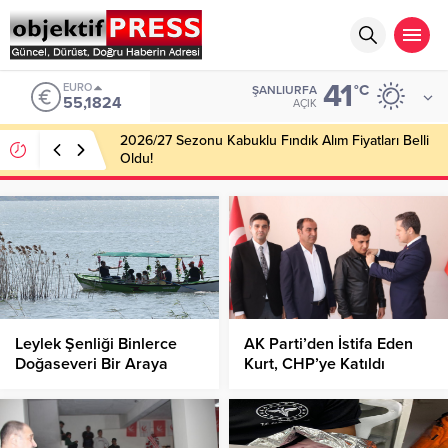
41
EURO
°C
ŞANLIURFA
55,1824
AÇIK
2026/27 Sezonu Kabuklu Fındık Alım Fiyatları Belli
Oldu!
Leylek Şenliği Binlerce
AK Parti’den İstifa Eden
Doğaseveri Bir Araya
Kurt, CHP’ye Katıldı
Getirdi!