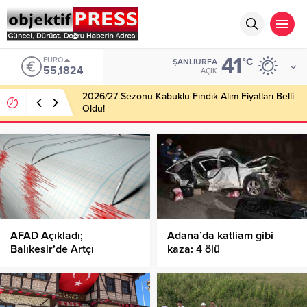
41
EURO
°C
ŞANLIURFA
55,1824
AÇIK
2026/27 Sezonu Kabuklu Fındık Alım Fiyatları Belli
Oldu!
AFAD Açıkladı;
Adana’da katliam gibi
Balıkesir’de Artçı
kaza: 4 ölü
Sarsıntılar Devam Ediyor!