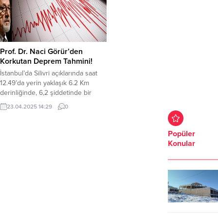
Prof. Dr. Naci Görür’den
Korkutan Deprem Tahmini!
İstanbul’da Silivri açıklarında saat
12.49’da yerin yaklaşık 6.2 Km
derinliğinde, 6,2 şiddetinde bir
deprem meydana geldi. Deprem
23.04.2025 14:29
0
sonrası Prof. Dr. Naci Görür, sosyal
medya hesabından yeni
tahminlerini duyurdu. Görür, asıl
Popüler
büyük depremin 7 şiddetinin
Konular
üzerinde olacağını söyledi. Görür,
büyük İstanbul depremiyle ilgili
sosyal medya paylaşımında şunları
söyledi; “İstanbul’da Marmara
Denizinde, Kumburgaz...