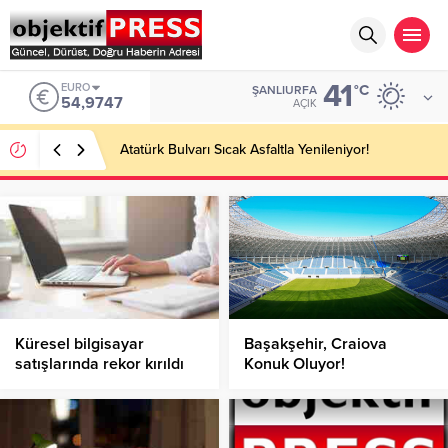
41
EURO
°C
ŞANLIURFA
54,9747
AÇIK
Atatürk Bulvarı Sıcak Asfaltla Yenileniyor!
Küresel bilgisayar
Başakşehir, Craiova
satışlarında rekor kırıldı
Konuk Oluyor!