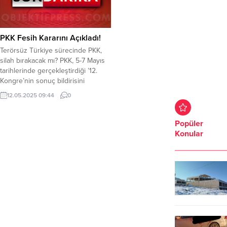
PKK Fesih Kararını Açıkladı!
Terörsüz Türkiye sürecinde PKK,
silah bırakacak mı? PKK, 5-7 Mayıs
tarihlerinde gerçekleştirdiği ’12.
Kongre’nin sonuç bildirisini
açıkladı. İşte detaylar… MHP Genel
12.05.2025 09:44
0
Başkanı Devlet Bahçeli’nin
çağrısıyla başlayan Terörsüz
Türkiye sürecinde gözler PKK’nın
Popüler
fesih kararındaydı. Terör Örgütü
Konular
PKK, 5-7 Mayıs tarihlerinde
gerçekleştirdiği ’12. Kongre’nin
sonuç bildirisinde silahlı
mücadeleye son verdiğini duyurdu.
PKK Kongre...