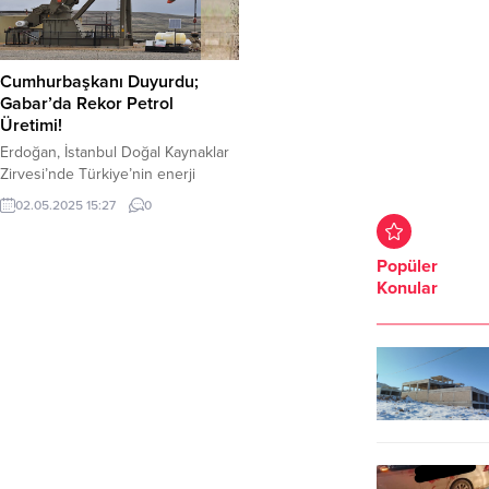
Cumhurbaşkanı Duyurdu;
Gabar’da Rekor Petrol
Üretimi!
Erdoğan, İstanbul Doğal Kaynaklar
Zirvesi’nde Türkiye’nin enerji
politikalarına ilişkin açıklamalarda
02.05.2025 15:27
0
bulundu. Gabar’daki günlük petrol
üretimiyle ile ilgili rakamları paylaştı.
Cumhurbaşkanı Recep Tayyip
Popüler
Erdoğan, İstanbul Doğal Kaynaklar
Konular
Zirvesi’nde Türkiye’nin enerji
üretimi ve enerji güvenliğiyle ile
ilgili değerlendirmelerde bulundu.
Erdoğan, “Gabar’da günlük
üretimimiz 81 bin varili geçti, 100
bin varil hedefimize ulaşacağız.”
dedi....