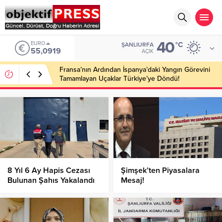
40
EURO
°C
ŞANLIURFA
55,0919
AÇIK
Fransa’nın Ardından İspanya’daki Yangın Görevini
Tamamlayan Uçaklar Türkiye’ye Döndü!
8 Yıl 6 Ay Hapis Cezası
Şimşek’ten Piyasalara
Bulunan Şahıs Yakalandı
Mesaj!