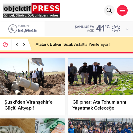
41
EURO
°C
ŞANLIURFA
54,9646
AÇIK
Atatürk Bulvarı Sıcak Asfaltla Yenileniyor!
Şuski’den Viranşehir’e
Gülpınar: Ata Tohumlarını
Güçlü Altyapı!
Yaşatmak Geleceğe
Yatırımdır!