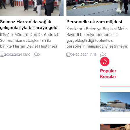
Solmaz Harran’da sağlık
Personelle ek zam müjdesi
çalışanlarıyla bir araya geldi
Karaköprü Belediye Başkanı Metin
İl Sağlık Müdürü Doç.Dr. Abdullah
Baydilli belediye personeli ile
Solmaz, hizmet başkanları ile
gerçekleştirdiği toplantıda
birlikte Harran Devlet Hastanesi
personelin maaşında iyileştirmeye
ziyaret etti. Harran Devlet
giderek en düşük personel
20.02.2024 13:10
0
09.02.2024 14:16
0
Hastanesi, 6 Şubat tarihinde
maaşının 17 bin liradan 30 bin liraya
yaşanan Kahramanmaraş merkezli
çıkarıldığının müjdesini verdi
depremlerde hasar gördüğünden
Karaköprü Belediye Başkanı Metin
Popüler
dolayı Gençlik ve kültür merkezine
Baydilli belediye personeli ile
Konular
taşınarak burada hizmet vermeye
toplantıda bir araya geldi.
başlamıştı. Solmaz, vatandaşa
Necmettin Cevheri Kültür
sunulan sağlık hizmetlerinin daha
Merkezinde gerçekleştirilen
iyi verebilmesi, hastaneye
personel toplantısına AK Parti
dönüştürülen gençlik merkezi
Şanlıurfa Milletvekili...
içinde...