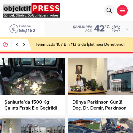
42
EURO
°C
ŞANLIURFA
55,1152
AÇIK
Temmuzda 107 Bin 113 Gıda İşletmesi Denetlendi!
Şanlıurfa’da 1500 Kg
Dünya Parkinson Günü!
Çalıntı Fıstık Ele Geçirildi
Doç. Dr. Demir, Parkinson
İçin Uyarılarda Bulundu!