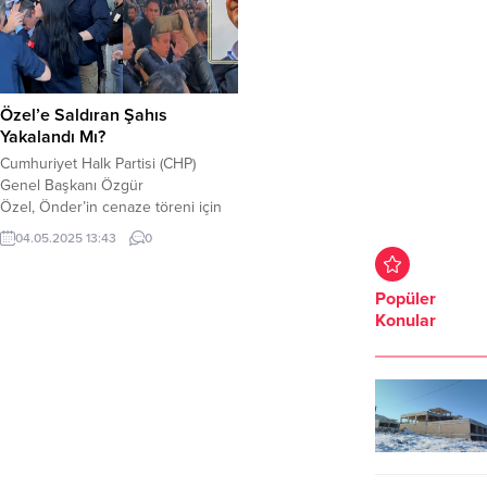
Özel’e Saldıran Şahıs
Yakalandı Mı?
Cumhuriyet Halk Partisi (CHP)
Genel Başkanı Özgür
Özel, Önder’in cenaze töreni için
gittiği Atatürk Kültür Merkez’inde
04.05.2025 13:43
0
(AKM) saldırıya uğradı. Özel’e
saldıran şahıs yakalandı. İçişleri
Bakanı Ali Yerlikaya, sosyal medya
Popüler
hesabı üzerinden yaptığı
Konular
açıklamada Özel’e saldıran şahsın
yakalandığını duyurdu. Yerlikaya,
sosyal medya paylaşımında şu
ifadelere yer verdi; “CHP Genel
Başkanı Sayın Özgür...